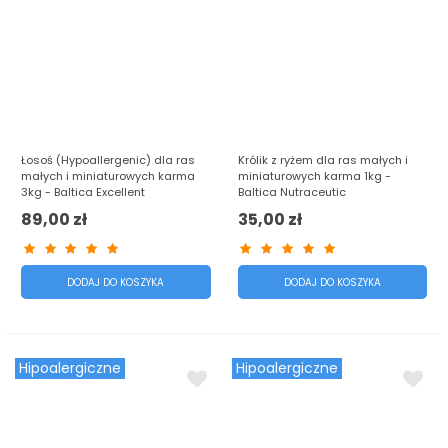
Łosoś (Hypoallergenic) dla ras
Królik z ryżem dla ras małych i
małych i miniaturowych karma
miniaturowych karma 1kg -
3kg - Baltica Excellent
Baltica Nutraceutic
89,00 zł
35,00 zł
DODAJ DO KOSZYKA
DODAJ DO KOSZYKA
Hipoalergiczne
Hipoalergiczne