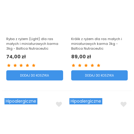
Ryba z ryżem (Light) dla ras
Królik z ryżem dla ras małych i
małych i miniaturowych karma
miniaturowych karma 3kg -
3kg - Baltica Nutraceutic
Baltica Nutraceutic
74,00 zł
89,00 zł
DODAJ DO KOSZYKA
DODAJ DO KOSZYKA
Hipoalergiczne
Hipoalergiczne