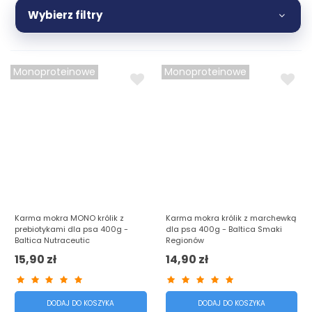
pielęgnację i komfort na co dzień. Jeśli zastanawiasz się, co
Wybierz filtry
wybrać dla swojego psa, sięgnij po bestsellery – to
gwarancja satysfakcji i dobrego samopoczucia Twojego
pupila. Sprawdź naszą ofertę i przekonaj się, dlaczego te
produkty są najczęściej kupowane przez naszych klientów!
Monoproteinowe
Monoproteinowe
Karma mokra MONO królik z
Karma mokra królik z marchewką
prebiotykami dla psa 400g -
dla psa 400g - Baltica Smaki
Baltica Nutraceutic
Regionów
15,90 zł
14,90 zł
DODAJ DO KOSZYKA
DODAJ DO KOSZYKA