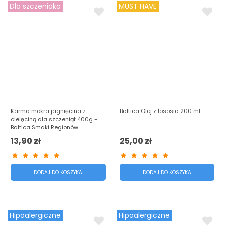
Dla szczeniaka
MUST HAVE
Karma mokra jagnięcina z
Baltica Olej z łososia 200 ml
cielęciną dla szczeniąt 400g -
Baltica Smaki Regionów
13,90 zł
25,00 zł
DODAJ DO KOSZYKA
DODAJ DO KOSZYKA
Hipoalergiczne
Hipoalergiczne