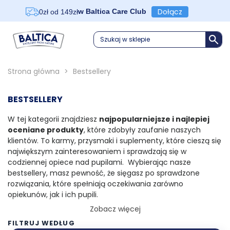
Dołącz
w Baltica Care Club
0zł od 149zł
Szukaj w sklepie
Strona główna
>
Bestsellery
BESTSELLERY
W tej kategorii znajdziesz
najpopularniejsze i najlepiej
oceniane produkty
, które zdobyły zaufanie naszych
klientów. To karmy, przysmaki i suplementy, które cieszą się
największym zainteresowaniem i sprawdzają się w
codziennej opiece nad pupilami. Wybierając nasze
bestsellery, masz pewność, że sięgasz po sprawdzone
rozwiązania, które spełniają oczekiwania zarówno
opiekunów, jak i ich pupili.
Zobacz więcej
Dzięki starannie dobranym składnikom i wysokiej jakości
FILTRUJ WEDŁUG
nasze produkty zapewniają zdrową dietę, odpowiednią