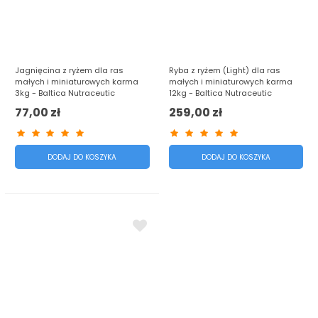
Jagnięcina z ryżem dla ras
Ryba z ryżem (Light) dla ras
małych i miniaturowych karma
małych i miniaturowych karma
3kg - Baltica Nutraceutic
12kg - Baltica Nutraceutic
77,00 zł
259,00 zł
DODAJ DO KOSZYKA
DODAJ DO KOSZYKA