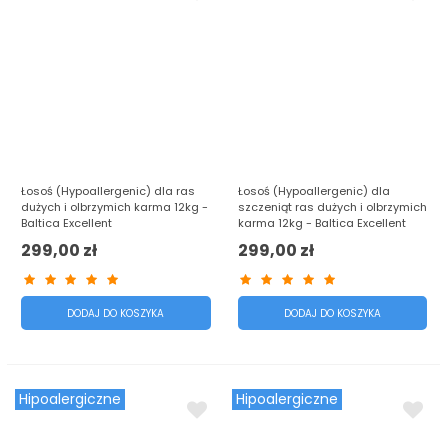
Łosoś (Hypoallergenic) dla ras
Łosoś (Hypoallergenic) dla
dużych i olbrzymich karma 12kg -
szczeniąt ras dużych i olbrzymich
Baltica Excellent
karma 12kg - Baltica Excellent
299,00 zł
299,00 zł
DODAJ DO KOSZYKA
DODAJ DO KOSZYKA
Hipoalergiczne
Hipoalergiczne