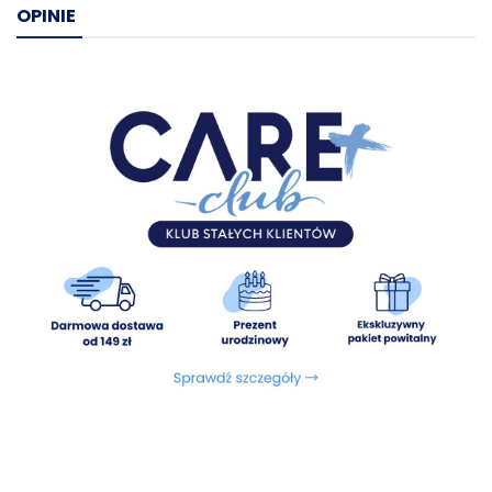
cenne źródło naturalnych witamin, antyoksydantów i
OPINIE
składników bioaktywnych.
Borówki
wspierają zdrowie
układu moczowego, wzrok oraz pracę mózgu. Ich silne
właściwości przeciwutleniające pomagają chronić komórki
przed stresem oksydacyjnym, wzmacniając naturalną
odporność organizmu.
Dzika róża
to prawdziwa bomba
witaminowa, bogata w witaminę C, działa przeciwzapalnie,
wspiera odporność, a także korzystnie wpływa na stawy i
układ pokarmowy psa. To starannie dobrane dodatki
funkcjonalne, które nie tylko podnoszą walory smakowe
posiłku, ale przede wszystkim wspierają kluczowe funkcje
organizmu psa w sposób naturalny.
Prosty, czytelny skład –
bez konserwantów, zbóż, grochu
i kurczaka
, to gwarancja jakości i bezpieczeństwa, nawet
dla psów o szczególnych potrzebach żywieniowych.
Baltica Jeleń z Owocami leśnymi
to kompletnie
zbilansowany posiłek, który harmonijnie łączy czystość
naturalnych składników, tradycyjne podejście do żywienia
oraz aktualną wiedzę naukową z zakresu dietetyki psów.
Każda porcja wspiera zdrowie, dobre samopoczucie i