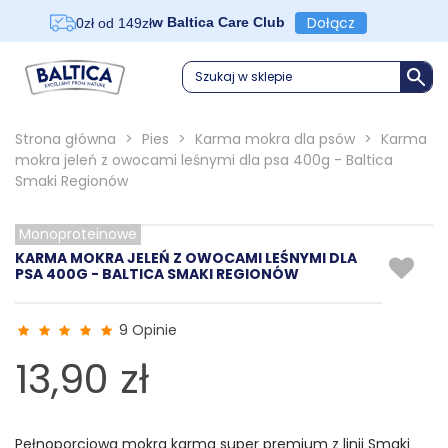
Dołącz
w Baltica Care Club
0zł od 149zł
Szukaj w sklepie
Strona główna
>
Pies
>
Karma mokra dla psów
>
Karma
mokra jeleń z owocami leśnymi dla psa 400g - Baltica
Smaki Regionów
Monoproteinowe
KARMA MOKRA JELEŃ Z OWOCAMI LEŚNYMI DLA
PSA 400G - BALTICA SMAKI REGIONÓW
9 Opinie
13,90 zł
Pełnoporcjowa mokra karma super premium z linii Smaki