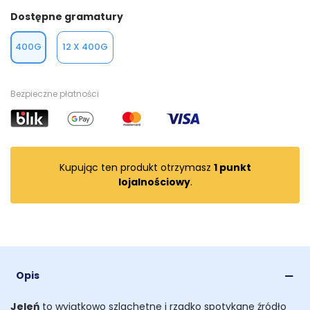
Dostępne gramatury
400G
12 X 400G
Bezpieczne płatności
Kupując ten produkt otrzymasz
1
punkt
lojalnościowy
.
Opis
Jeleń
to wyjątkowo szlachetne i rzadko spotykane źródło