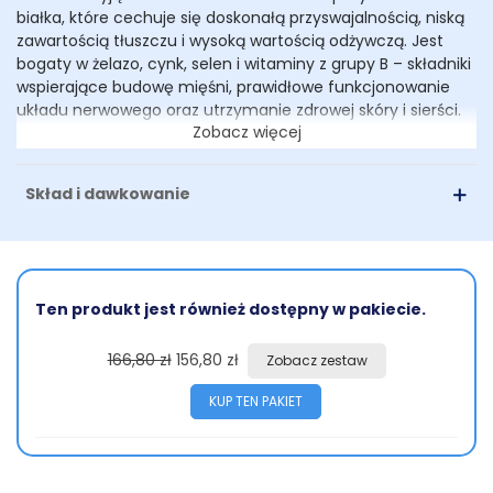
białka, które cechuje się doskonałą przyswajalnością, niską
zawartością tłuszczu i wysoką wartością odżywczą. Jest
bogaty w żelazo, cynk, selen i witaminy z grupy B – składniki
wspierające budowę mięśni, prawidłowe funkcjonowanie
układu nerwowego oraz utrzymanie zdrowej skóry i sierści.
Zobacz więcej
Mięso jelenia jest naturalnie hipoalergiczne i dobrze
tolerowane przez psy z delikatnym przewodem
pokarmowym.
Skład i dawkowanie
Oryginalność smaku oraz wysoka wartość odżywcza
dziczyzny podyktowane są różnorodną dietą dzikiego jelenia
obfitującą w zioła, pędy roślin, grzyby i owoce leśne do
której zwierzęta te mają nieograniczony dostęp w swoim
Ten produkt jest również dostępny w pakiecie.
środowisku naturalnym. Dzika zwierzyna ma dużo ruchu
dlatego ich mięso jest chude, a dzięki naturalnemu
pokarmowi ma ciekawy smak, który stanowczo różni się od
166,80 zł
156,80 zł
Zobacz zestaw
mięsa zwierząt hodowlanych co czyni z dziczyzny
KUP TEN PAKIET
wyjątkowy rarytas dla psich niejadków.
Dodatek
owoców leśnych
, takich jak
borówki
i
dzika
róża
, to nie tylko pyszne urozmaicenie diety, to również