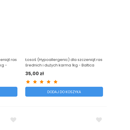
eniąt ras
Łosoś (Hypoallergenic) dla szczeniąt ras
kg -
średnich i dużych karma 1kg - Baltica
Excellent
35,00 zł
DODAJ DO KOSZYKA