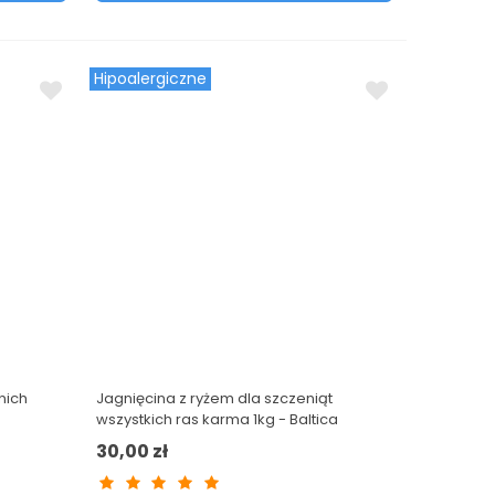
Hipoalergiczne
nich
Jagnięcina z ryżem dla szczeniąt
wszystkich ras karma 1kg - Baltica
Nutraceutic
30,00 zł