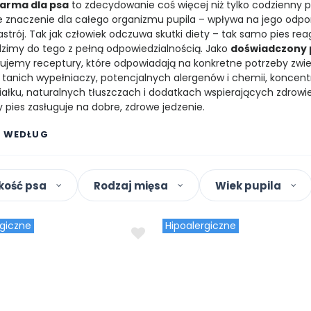
arma dla psa
to zdecydowanie coś więcej niż tylko codzienny p
znaczenie dla całego organizmu pupila – wpływa na jego odpornoś
strój. Tak jak człowiek odczuwa skutki diety – tak samo pies reag
imy do tego z pełną odpowiedzialnością. Jako
doświadczony 
jemy receptury, które odpowiadają na konkretne potrzeby zwierzą
tanich wypełniaczy, potencjalnych alergenów i chemii, koncentr
białku, naturalnych tłuszczach i dodatkach wspierających zdrowi
y pies zasługuje na dobre, zdrowe jedzenie.
J WEDŁUG
Zobacz więcej
kość psa
Rodzaj mięsa
Wiek pupila
rgiczne
Hipoalergiczne