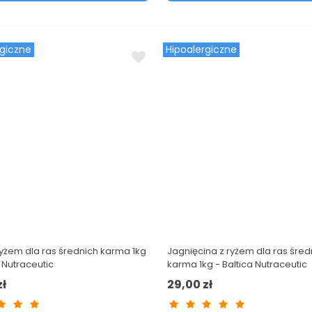
rgiczne
Hipoalergiczne
 ryżem dla ras średnich karma 1kg
Jagnięcina z ryżem dla ras śred
a Nutraceutic
karma 1kg - Baltica Nutraceutic
zł
29,00 zł