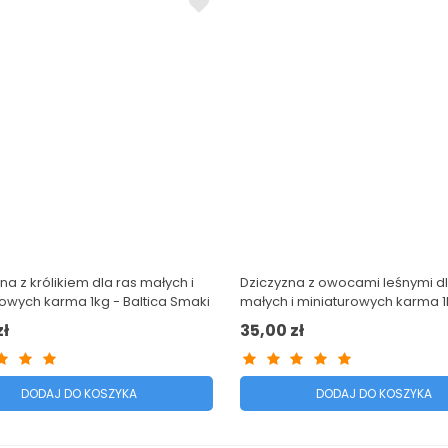
na z królikiem dla ras małych i
Dziczyzna z owocami leśnymi dl
owych karma 1kg - Baltica Smaki
małych i miniaturowych karma 1
ów
Baltica Smaki Regionów
zł
35,00 zł
DODAJ DO KOSZYKA
DODAJ DO KOSZYKA