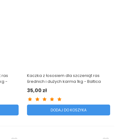
 ras
Kaczka z łososiem dla szczeniąt ras
kg -
średnich i dużych karma 1kg - Baltica
Excellent
35,00 zł
DODAJ DO KOSZYKA