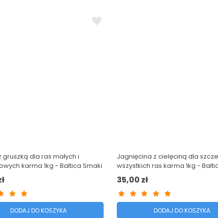
 gruszką dla ras małych i
Jagnięcina z cielęciną dla szcze
owych karma 1kg - Baltica Smaki
wszystkich ras karma 1kg - Balt
ów
Regionów
zł
35,00 zł
DODAJ DO KOSZYKA
DODAJ DO KOSZYKA