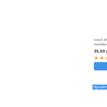
Łosoś (H
miniatur
Excellen
35,00 
Hipoale