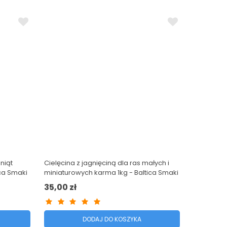
niąt
Cielęcina z jagnięciną dla ras małych i
ica Smaki
miniaturowych karma 1kg - Baltica Smaki
Regionów
35,00 zł
DODAJ DO KOSZYKA