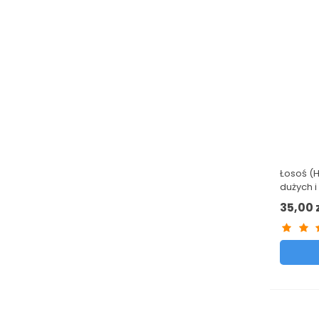
Łosoś (H
dużych i
Excellen
35,00 