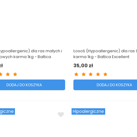
ypoallergenic) dla ras małych i
Łosoś (Hypoallergenic) dla ras 
owych karma 1kg - Baltica
karma 1kg - Baltica Excellent
t
zł
35,00 zł
DODAJ DO KOSZYKA
DODAJ DO KOSZYKA
rgiczne
Hipoalergiczne