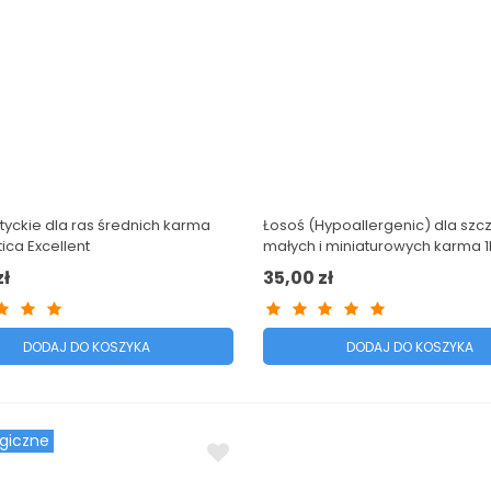
tyckie dla ras średnich karma
Łosoś (Hypoallergenic) dla szcz
tica Excellent
małych i miniaturowych karma 1
Baltica Excellent
zł
35,00 zł
DODAJ DO KOSZYKA
DODAJ DO KOSZYKA
rgiczne