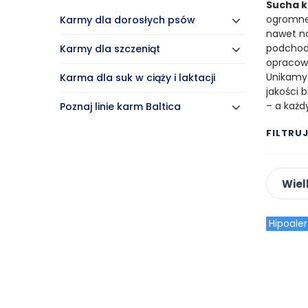
Sucha k
ogromne 
Karmy dla dorosłych psów
nawet na
podchodz
Karmy dla szczeniąt
opracowu
Unikamy 
Karma dla suk w ciąży i laktacji
jakości 
– a każd
Poznaj linie karm Baltica
FILTRU
Wiel
Hipoale