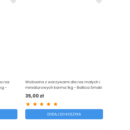
a ras
Wołowina z warzywami dla ras małych i
kg -
miniaturowych karma 1kg - Baltica Smaki
Regionów
35,00 zł
DODAJ DO KOSZYKA