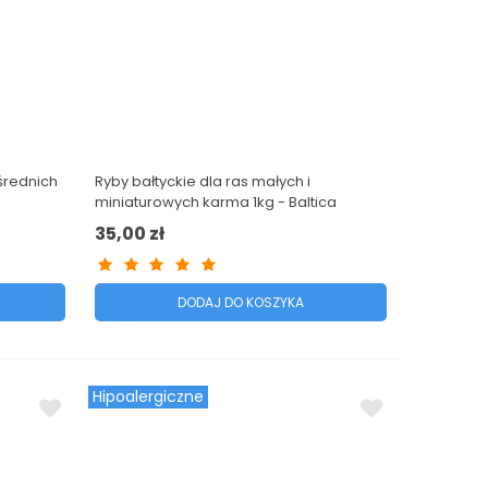
średnich
Ryby bałtyckie dla ras małych i
miniaturowych karma 1kg - Baltica
Excellent
35,00 zł
DODAJ DO KOSZYKA
Hipoalergiczne