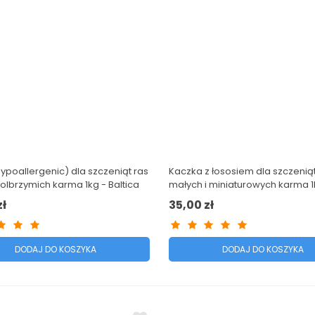
ypoallergenic) dla szczeniąt ras
Kaczka z łososiem dla szczeniąt
 olbrzymich karma 1kg - Baltica
małych i miniaturowych karma 1
t
Baltica Excellent
zł
35,00 zł
DODAJ DO KOSZYKA
DODAJ DO KOSZYKA