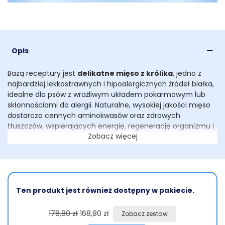
Opis
Bazą receptury jest
delikatne mięso z królika
, jedno z
najbardziej lekkostrawnych i hipoalergicznych źródeł białka,
idealne dla psów z wrażliwym układem pokarmowym lub
skłonnościami do alergii. Naturalne, wysokiej jakości mięso
dostarcza cennych aminokwasów oraz zdrowych
tłuszczów, wspierających energię, regenerację organizmu i
Zobacz więcej
zdrową skórę.
Dodatek słodkiej
marchewki
nie tylko urozmaica smak, ale
stanowi również źródło naturalnego błonnika, beta-
karotenu i antyoksydantów, wspierających odporność,
wzrok i prawidłowe trawienie. Z kolei
jabłko,
cenione za
Ten produkt jest również dostępny w pakiecie.
swoje właściwości prebiotyczne, dostarcza naturalnych
pektyn wspierających florę bakteryjną jelit, wspomaga
178,80 zł
168,80 zł
Zobacz zestaw
pracę układu pokarmowego i sprzyja usuwaniu toksyn. To