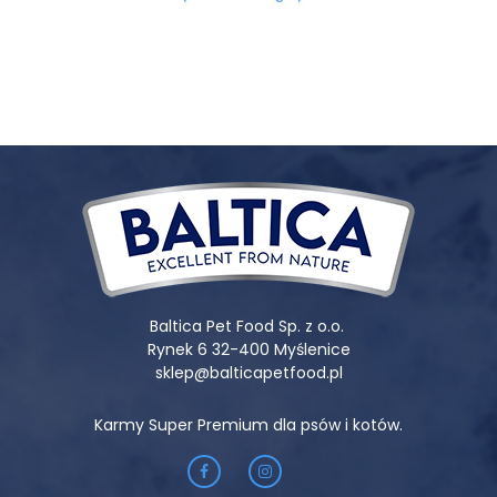
Składniki analityczne:
białko surowe: 6,5%, tłuszcz surowy:
5,3%, wilgotność: 82%, popiół surowy: 2,8%, włókno surowe:
0,4%, wapń: 0,3%, fosfor: 0,25%.
Energia metaboliczna:
96 kcal/100g.
Sposób podania:
posiłki należy podawać w temperaturze
pokojowej, w jednej lub dwóch porcjach dziennie. Pamiętaj,
aby zapewnić psu stały dostęp do świeżej wody.
Baltica Pet Food Sp. z o.o.
Rynek 6 32-400 Myślenice
sklep@balticapetfood.pl
Karmy Super Premium dla psów i kotów.