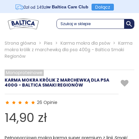
Dołącz
w Baltica Care Club
0zł od 149zł
Szukaj w sklepie
Strona główna
>
Pies
>
Karma mokra dla psów
>
Karma
mokra królik z marchewką dla psa 400g - Baltica Smaki
Regionów
Monoproteinowe
KARMA MOKRA KRÓLIK Z MARCHEWKĄ DLA PSA
400G - BALTICA SMAKI REGIONÓW
26 Opinie
14,90 zł
Pełnoporcjowa mokra karma super premium z linii
Smaki