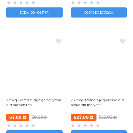
DODAJ DO KOSZYKA
DODAJ DO KOSZYKA
2 x 1kg Karma z jagnięciną ryżem
2 x 12kg Karma z jagnięcina dla
dla małych ras
psów ras małych S
53,00 zł
58,00 zł
523,00 zł
538,00 zł