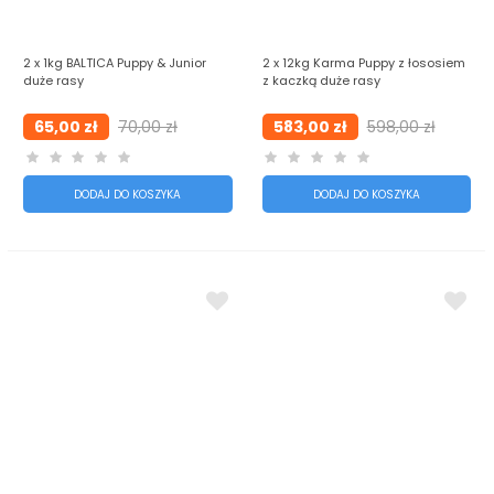
2 x 1kg BALTICA Puppy & Junior
2 x 12kg Karma Puppy z łososiem
duże rasy
z kaczką duże rasy
65,00 zł
70,00 zł
583,00 zł
598,00 zł
DODAJ DO KOSZYKA
DODAJ DO KOSZYKA