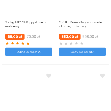
2 x 1kg BALTICA Puppy & Junior
2 x 12kg Karma Puppy z łososiem
małe rasy
z kaczką małe rasy
65,00 zł
70,00 zł
583,00 zł
598,00 zł
DODAJ DO KOSZYKA
DODAJ DO KOSZYKA