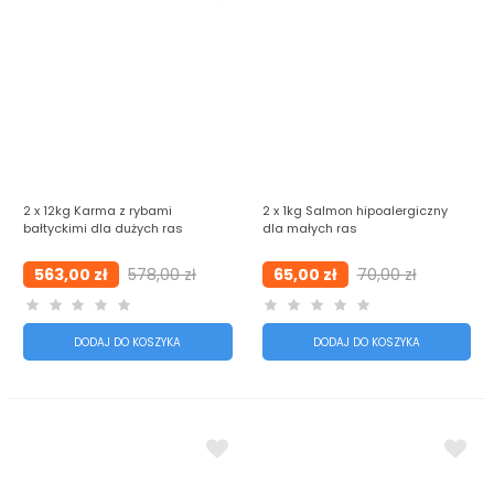
2 x 12kg Karma z rybami
2 x 1kg Salmon hipoalergiczny
bałtyckimi dla dużych ras
dla małych ras
563,00 zł
578,00 zł
65,00 zł
70,00 zł
DODAJ DO KOSZYKA
DODAJ DO KOSZYKA