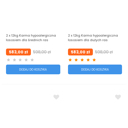
2 x 12kg Karma hypoalergiczna
2 x 12kg Karma hypoalergiczna
łososiem dla średnich ras
łososiem dla dużych ras
583,00 zł
598,00 zł
583,00 zł
598,00 zł
DODAJ DO KOSZYKA
DODAJ DO KOSZYKA