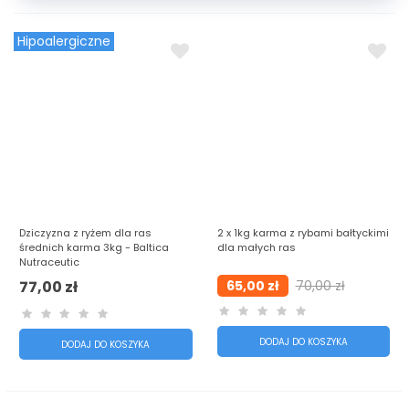
Hipoalergiczne
Dziczyzna z ryżem dla ras
2 x 1kg karma z rybami bałtyckimi
średnich karma 3kg - Baltica
dla małych ras
Nutraceutic
77,00 zł
65,00 zł
70,00 zł
DODAJ DO KOSZYKA
DODAJ DO KOSZYKA