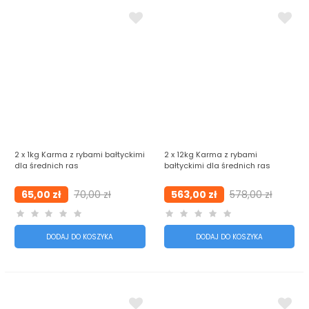
2 x 1kg Karma z rybami bałtyckimi
2 x 12kg Karma z rybami
dla średnich ras
bałtyckimi dla średnich ras
65,00 zł
70,00 zł
563,00 zł
578,00 zł
DODAJ DO KOSZYKA
DODAJ DO KOSZYKA