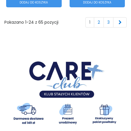
DODAJ DO KOSZYKA
DODAJ DO KOSZYKA
Nas
Pokazano 1-24 z 65 pozycji
1
2
3