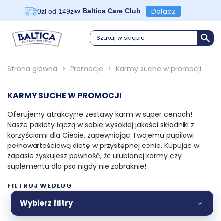
Dołącz
w Baltica Care Club
0zł od 149zł
Szukaj w sklepie
Strona główna
>
Promocje
>
Karmy suche w promocji
KARMY SUCHE W PROMOCJI
Oferujemy atrakcyjne zestawy karm w super cenach!
Nasze pakiety łączą w sobie wysokiej jakości składniki z
korzyściami dla Ciebie, zapewniając Twojemu pupilowi
pełnowartościową dietę w przystępnej cenie. Kupując w
zapasie zyskujesz pewność, że ulubionej karmy czy
suplementu dla psa nigdy nie zabraknie!
FILTRUJ WEDŁUG
Zobacz więcej
Wybierz filtry