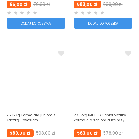
65,00 zł
70,00 zł
583,00 zł
598,00 zł
DODAJ DO KOSZYKA
DODAJ DO KOSZYKA
2 x 12kg Karma dla juniora z
2 x 12kg BALTICA Senior Vitality
kaczką i łososiem
karma dla seniora duże rasy
583,00 zł
598,00 zł
563,00 zł
578,00 zł