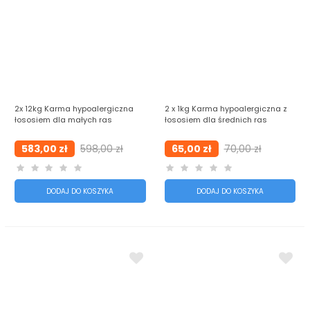
2x 12kg Karma hypoalergiczna
2 x 1kg Karma hypoalergiczna z
łososiem dla małych ras
łososiem dla średnich ras
583,00 zł
598,00 zł
65,00 zł
70,00 zł
DODAJ DO KOSZYKA
DODAJ DO KOSZYKA