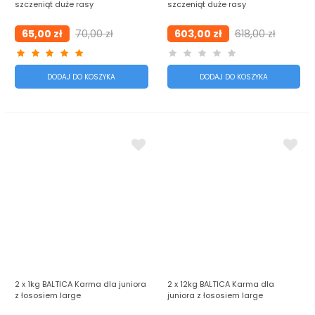
szczeniąt duże rasy
szczeniąt duże rasy
65,00 zł
70,00 zł
603,00 zł
618,00 zł
DODAJ DO KOSZYKA
DODAJ DO KOSZYKA
2 x 1kg BALTICA Karma dla juniora
2 x 12kg BALTICA Karma dla
z łososiem large
juniora z łososiem large