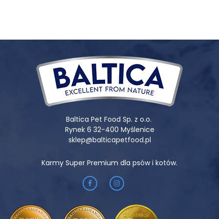
witamina D3 (3a671) 1800 j.m., witamina E 500 mg, żelazo
(siarczan żelaza (II), monohydrat; 3b103) 24 mg, jod
(bezwodny jodan wapnia; 3b202) 400 μg, miedź (siarczan
miedzi, pentahydrat; E4) 10 mg, mangan (siarczan
manganawy, monohydrat; 3b503) 24 mg, cynk (siarczan
cynku, jednowodny; 3b605) 36 mg, Selen (selenin sodu; E8)
200 μg.
PROPOZYCJA KARMIENIA:
Baltica Pet Food Sp. z o.o.
Rynek 6 32-400 Myślenice
sklep@balticapetfood.pl
Karmy Super Premium dla psów i kotów.