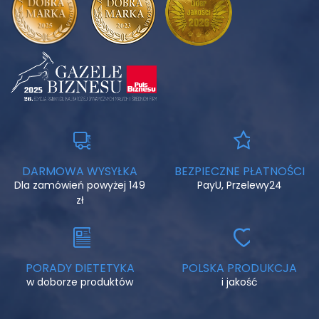
Zawsze zapewnij psu dostęp do świeżej, chłodnej wody.
DARMOWA WYSYŁKA
BEZPIECZNE PŁATNOŚCI
Dla zamówień powyżej 149
PayU, Przelewy24
zł
PORADY DIETETYKA
POLSKA PRODUKCJA
w doborze produktów
i jakość