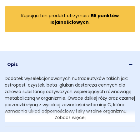
Kupując ten produkt otrzymasz
58
punktów
lojalnościowych
.
Opis
Dodatek wyselekcjonowanych nutraceutyków takich jak:
ostropest, czystek, beta-glukan dostarcza cennych dla
zdrowia substancji odżywczych wspierających równowagę
metaboliczną w organizmie. Owoce dzikiej róży oraz czarnej
porzeczki słyną z wysokiej zawartości witaminy C, która
wzmacnia układ odpornościowy i siły witalne organizmu.
Zobacz więcej
Skład:
43% kaczki i łososia (suszona kaczka (23%), suszony
łosoś (12%), olej z łososia (8%)), warzywa, owoce i zioła
(suszone ziemniaki (27,5%), suszona porzeczka, suszone