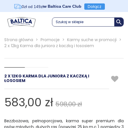
Dołącz
w Baltica Care Club
0zł od 149zł
Szukaj w sklepie
Strona główna
>
Promocje
>
Karmy suche w promocji
>
2 x 12kg Karma dla juniora z kaczką i łososiem
2 X 12KG KARMA DLA JUNIORA Z KACZKĄ I
ŁOSOSIEM
583,00 zł
598,00 zł
Bezzbożowa, pełnoporcjowa, karma super premium dla
psów młodych, dużych ras (powyżej 25 kg m.c.) pomiędzy 3