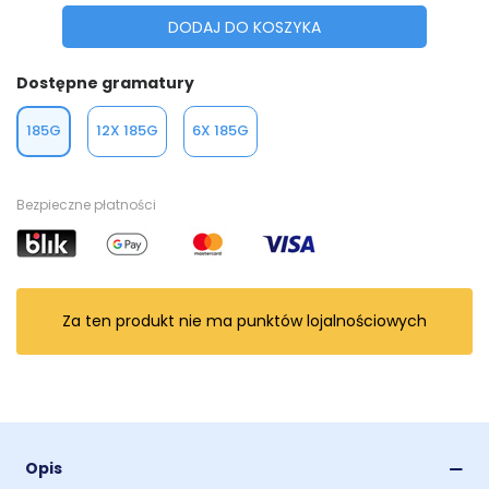
DODAJ DO KOSZYKA
Dostępne gramatury
185G
12X 185G
6X 185G
Bezpieczne płatności
Za ten produkt nie ma punktów lojalnościowych
Opis