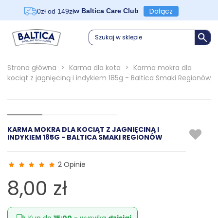
Dołącz
w Baltica Care Club
0zł od 149zł
Szukaj w sklepie
Strona główna
>
Karma dla kota
>
Karma mokra dla
kociąt z jagnięciną i indykiem 185g - Baltica Smaki Regionów
KARMA MOKRA DLA KOCIĄT Z JAGNIĘCINĄ I
INDYKIEM 185G - BALTICA SMAKI REGIONÓW
2 Opinie
8,00 zł
Kup do
15:00
- wysyłka
dzisiaj