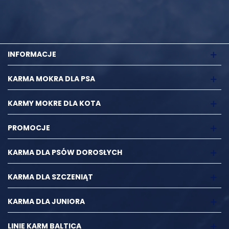
tauryna (3a370): 2500; (µg/kg): biotyna (3a880): 325
Składniki analityczne:
Białkowe surowe 13,2%, tłuszcz
surowy 5,8% (23% w suchej masie), wilgotność 75,3%, popiół
surowy 3,2%, włókno surowe 1,5%, węglowodany 1%, wapń
INFORMACJE
0,26%, fosfor 0,2%
KARMA MOKRA DLA PSA
Energia metaboliczna:
99 kcal / 100g
KARMY MOKRE DLA KOTA
PROMOCJE
KARMA DLA PSÓW DOROSŁYCH
KARMA DLA SZCZENIĄT
KARMA DLA JUNIORA
LINIE KARM BALTICA