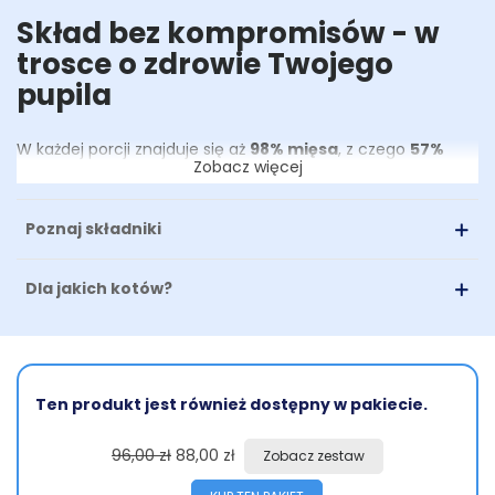
Skład bez kompromisów - w
trosce o zdrowie Twojego
pupila
W każdej porcji znajduje się aż
98% mięsa
, z czego
57%
Zobacz więcej
stanowi mięso mięśniowe
(filet i mięśnie jagnięciny i
indyka), a
16% to precyzyjnie dobrane podroby
: 8% nerki
i 8% wątroba. Tak opracowana struktura zapewnia
Poznaj składniki
zbilansowany poziom białka i tłuszczu, zapewniając
optymalną podaż składników odżywczych w okresie
wzrostu, przy tym idealnie wpisując się w fizjologiczne
Dla jakich kotów?
potrzeby żywieniowe kotów –
obligatoryjnych
mięsożerców
.
98% mięsa i podrobów -
wysoka zawartość mięsa
mięśniowego oraz niski udział tłuszczu w suchej masie
Ten produkt jest również dostępny w pakiecie.
(maksymalnie 23%).
96,00 zł
88,00 zł
Zobacz zestaw
Tylko organiczny fosfor -
wyłącznie naturalne źródła,
bez obciążania nerek sztucznymi dodatkami.