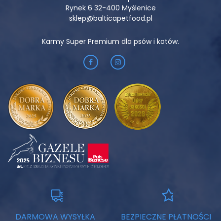
potrzeby żywieniowe kota
Rynek 6 32-400 Myślenice
sklep@balticapetfood.pl
Formułę wzbogacono o
warzywa, zioła i nutraceutyki
roślinne
(łącznie 1%), takie jak borówka, marchew i liście
Karmy Super Premium dla psów i kotów.
malin, które wspierają mikrobiom i odporność, nie
obciążając przy tym przewodu pokarmowego. Naturalne
dodatki są źródłem błonnika, antyoksydantów i
bioaktywnych składników roślinnych..
Skład jest całkowicie
wolny od zbóż, grochu, sztucznych
dodatków i konserwantów,
co czyni tę karmę
bezpiecznym i wartościowym wyborem dla kotów o
szczególnych potrzebach żywieniowych.
Nowa jakość w kociej misce -
naturalnie, funkcjonalnie,
zgodnie z instynktem
Tauryna i roślinne dodatki – dla zdrowego serca, wzroku i
mikrobiomu.
DARMOWA WYSYŁKA
BEZPIECZNE PŁATNOŚCI