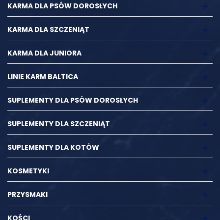
KARMA DLA PSÓW DOROSŁYCH
Składniki analityczne:
Białkowe surowe 13,2%, tłuszcz
surowy 5,8% (23% w suchej masie), wilgotność 75,3%, popiół
KARMA DLA SZCZENIĄT
surowy 3,2%, włókno surowe 1,5%, węglowodany 1%, wapń
0,26%, fosfor 0,2%
KARMA DLA JUNIORA
Energia metaboliczna:
99 kcal / 100g
LINIE KARM BALTICA
SUPLEMENTY DLA PSÓW DOROSŁYCH
SUPLEMENTY DLA SZCZENIĄT
SUPLEMENTY DLA KOTÓW
KOSMETYKI
PRZYSMAKI
KOŚCI