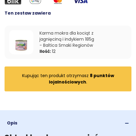
Ten zestaw zawiera
Karma mokra dla kociąt z
jagnięciną i indykiem 185g
- Baltica Smaki Regionów
Ilość:
12
Kupując ten produkt otrzymasz
8
punktów
lojalnościowych
.
Opis