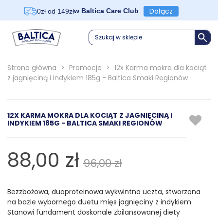
Dołącz
w Baltica Care Club
0zł od 149zł
Szukaj w sklepie
Strona główna
>
Promocje
>
12x Karma mokra dla kociąt
z jagnięciną i indykiem 185g - Baltica Smaki Regionów
12X KARMA MOKRA DLA KOCIĄT Z JAGNIĘCINĄ I
INDYKIEM 185G - BALTICA SMAKI REGIONÓW
88,00 zł
96,00 zł
Bezzbożowa, duoproteinowa wykwintna uczta, stworzona
na bazie wybornego duetu mięs jagnięciny z indykiem.
Stanowi fundament doskonale zbilansowanej diety