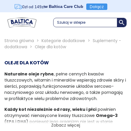
Dołącz
w Baltica Care Club
0zł od 149zł
Szukaj w sklepie
Strona główna
>
Kategorie dodatkowe
>
Suplementy -
dodatkowa
>
Oleje dla kotów
OLEJE DLA KOTÓW
Naturalne oleje rybne
, pełne cennych kwasów
tłuszczowych, witamin i minerałów wspierają zdrowie skóry i
sierści, poprawiają funkcjonowanie układów sercowo-
naczyniowego oraz układu nerwowego, a także pomagają
w profilaktyce wielu problemów zdrowotnych.
Każdy kot niezależnie od rasy, wieku i płci
powinien
otrzymywać nienasycone kwasy tłuszczowe
Omega-3
(EPA i DHA)
ponieważ jego organizm nie jest w stanie
Zobacz więcej
wytworzyć ich wystarczającej ilości, muszą one być zatem