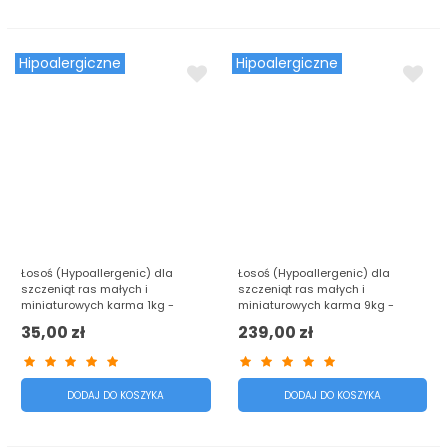
Hipoalergiczne
Hipoalergiczne
Łosoś (Hypoallergenic) dla
Łosoś (Hypoallergenic) dla
szczeniąt ras małych i
szczeniąt ras małych i
miniaturowych karma 1kg -
miniaturowych karma 9kg -
Baltica Excellent
Baltica Excellent
35,00 zł
239,00 zł
DODAJ DO KOSZYKA
DODAJ DO KOSZYKA