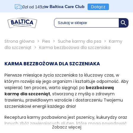
Dołącz
w Baltica Care Club
0zł od 149zł
Szukaj w sklepie
Strona główna
>
Pies
>
Suche karmy dla psa
>
Karmy
dla szczeniąt
>
Karma bezzbożowa dla szczeniaka
KARMA BEZZBOŻOWA DLA SZCZENIAKA
Pierwsze miesiące życia szczeniaka to kluczowy czas, w
którym rozwija się jego organizm i kształtuje odporność. Aby
wspierać ten proces, warto sięgnąć po
bezzbożową
karmę dla szczeniąt
, stworzoną z myślą o zdrowym
trawieniu, prawidłowym wzroście i dostarczeniu Twojemu
szczeniakowi energii każdego dnia!
Receptura karmy pozbawiona jest pszenicy, kukurydzy oraz
innych zbóż zawierających gluten, które mogą powodować
Zobacz więcej
nietolerancje pokarmowe, wzdęcia czy problemy skórne.