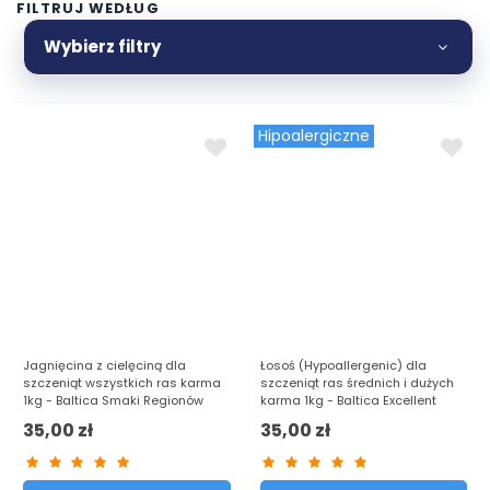
FILTRUJ WEDŁUG
Formuła opiera się na
wysokiej jakości mięsie
, zdrowych
tłuszczach oraz naturalnych składnikach, które dostarczają
Wybierz filtry
wszystkiego, czego potrzebuje młody organizm! Wybór
odpowiedniej karmy dla szczeniąt to inwestycja w ich
zdrową przyszłość!
Hipoalergiczne
Jagnięcina z cielęciną dla
Łosoś (Hypoallergenic) dla
szczeniąt wszystkich ras karma
szczeniąt ras średnich i dużych
1kg - Baltica Smaki Regionów
karma 1kg - Baltica Excellent
35,00 zł
35,00 zł