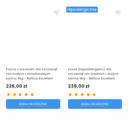
Hipoalergiczne
Kacza z łososiem dla szczeniąt
Łosoś (Hypoallergenic) dla
ras małych i miniaturowych
szczeniąt ras średnich i dużych
karma 9kg - Baltica Excellent
karma 9kg - Baltica Excellent
235,00 zł
239,00 zł
DODAJ DO KOSZYKA
DODAJ DO KOSZYKA