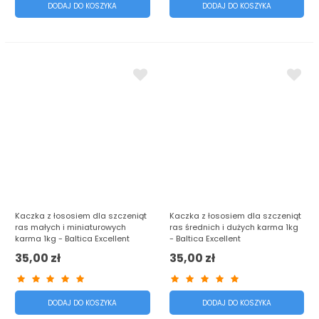
DODAJ DO KOSZYKA
DODAJ DO KOSZYKA
Kaczka z łososiem dla szczeniąt
Kaczka z łososiem dla szczeniąt
ras małych i miniaturowych
ras średnich i dużych karma 1kg
karma 1kg - Baltica Excellent
- Baltica Excellent
35,00 zł
35,00 zł
DODAJ DO KOSZYKA
DODAJ DO KOSZYKA