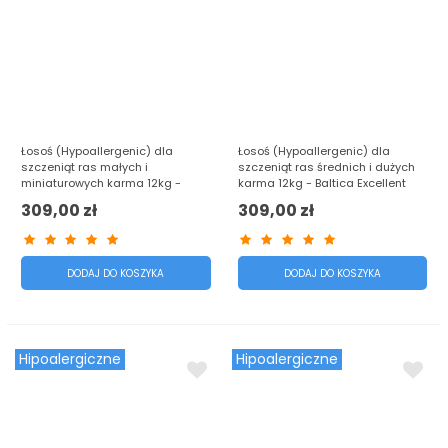
Łosoś (Hypoallergenic) dla
Łosoś (Hypoallergenic) dla
szczeniąt ras małych i
szczeniąt ras średnich i dużych
miniaturowych karma 12kg -
karma 12kg - Baltica Excellent
Baltica Excellent
309,00 zł
309,00 zł
DODAJ DO KOSZYKA
DODAJ DO KOSZYKA
Hipoalergiczne
Hipoalergiczne