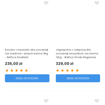
Kaczka z łososiem dla szczeniąt
Jagnięcina z cielęciną dla
ras średnich i dużych karma 9kg
szczeniąt wszystkich ras karma
- Baltica Excellent
12kg - Baltica Smaki Regionów
235,00 zł
329,00 zł
DODAJ DO KOSZYKA
DODAJ DO KOSZYKA