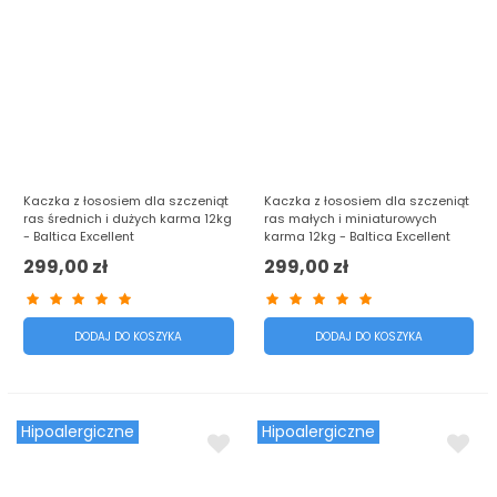
Kaczka z łososiem dla szczeniąt
Kaczka z łososiem dla szczeniąt
ras średnich i dużych karma 12kg
ras małych i miniaturowych
- Baltica Excellent
karma 12kg - Baltica Excellent
299,00 zł
299,00 zł
DODAJ DO KOSZYKA
DODAJ DO KOSZYKA
Hipoalergiczne
Hipoalergiczne