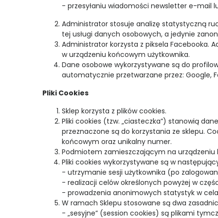
- przesyłaniu wiadomości newsletter e-mail l
Administrator stosuje analizę statystyczną ru
tej usługi danych osobowych, a jedynie zano
Administrator korzysta z piksela Facebooka. 
w urządzeniu końcowym użytkownika.
Dane osobowe wykorzystywane są do profilowa
automatycznie przetwarzane przez: Google, F
Pliki Cookies
Sklep korzysta z plików cookies.
Pliki cookies (tzw. „ciasteczka”) stanowią d
przeznaczone są do korzystania ze sklepu. Co
końcowym oraz unikalny numer.
Podmiotem zamieszczającym na urządzeniu koń
Pliki cookies wykorzystywane są w następując
- utrzymanie sesji użytkownika (po zalogowani
- realizacji celów określonych powyżej w częś
- prowadzenia anonimowych statystyk w cela
W ramach Sklepu stosowane są dwa zasadnicze
- „sesyjne” (session cookies) są plikami t