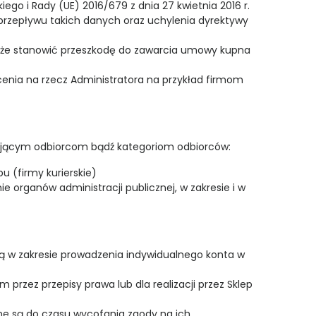
ego i Rady (UE) 2016/679 z dnia 27 kwietnia 2016 r.
rzepływu takich danych oraz uchylenia dyrektywy
może stanowić przeszkodę do zawarcia umowy kupna
ia na rzecz Administratora na przykład firmom
ującym odbiorcom bądź kategoriom odbiorców:
 (firmy kurierskie)
organów administracji publicznej, w zakresie i w
ą w zakresie prowadzenia indywidualnego konta w
zez przepisy prawa lub dla realizacji przez Sklep
 są do czasu wycofania zgody na ich