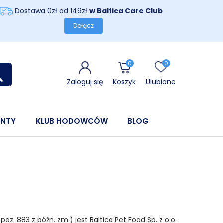
Dostawa 0zł od 149zł
w Baltica Care Club
Dołącz
0
0
Zaloguj się
Koszyk
Ulubione
ENTY
KLUB HODOWCÓW
BLOG
oz. 883 z późn. zm.) jest Baltica Pet Food Sp. z o.o.