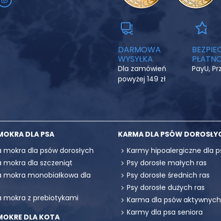
DARMOWA
BEZPIE
WYSYŁKA
PŁATNO
Dla zamówień
PayU, P
powyżej 149 zł
MOKRA DLA PSA
KARMA DLA PSÓW DOROSŁY
 mokra dla psów dorosłych
Karmy hipoalergiczne dla p
 mokra dla szczeniąt
Psy dorosłe małych ras
 mokra monobiałkowa dla
Psy dorosłe średnich ras
Psy dorosłe dużych ras
 mokra z prebiotykami
Karma dla psów aktywnych
Karmy dla psa seniora
MOKRE DLA KOTA