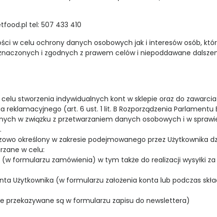
food.pl tel: 507 433 410
ści w celu ochrony danych osobowych jak i interesów osób, któ
znaczonych i zgodnych z prawem celów i niepoddawane dalsze
elu stworzenia indywidualnych kont w sklepie oraz do zawarcia 
eklamacyjnego (art. 6 ust. 1 lit. B Rozporządzenia Parlamentu E
ycznych w związku z przetwarzaniem danych osobowych i w spra
.
zowo określony w zakresie podejmowanego przez Użytkownika dzi
rzane w celu:
y (w formularzu zamówienia) w tym także do realizacji wysyłki
onta Użytkownika (w formularzu założenia konta lub podczas sk
ne przekazywane są w formularzu zapisu do newslettera)