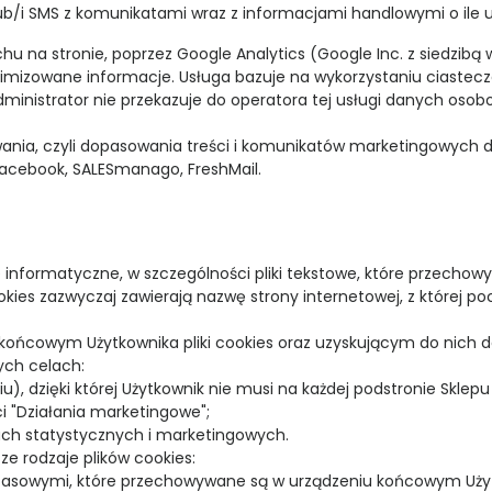
ub/i SMS z komunikatami wraz z informacjami handlowymi o ile u
chu na stronie, poprzez Google Analytics (Google Inc. z siedzibą
nimizowane informacje. Usługa bazuje na wykorzystaniu ciaste
Administrator nie przekazuje do operatora tej usługi danych oso
nia, czyli dopasowania treści i komunikatów marketingowych do
acebook, SALESmanago, FreshMail.
ane informatyczne, w szczególności pliki tekstowe, które przech
okies zazwyczaj zawierają nazwę strony internetowej, z której 
cowym Użytkownika pliki cookies oraz uzyskującym do nich dos
ych celach:
u), dzięki której Użytkownik nie musi na każdej podstronie Sklep
ci "Działania marketingowe";
ch statystycznych i marketingowych.
 rodzaje plików cookies:
ymczasowymi, które przechowywane są w urządzeniu końcowym Uż