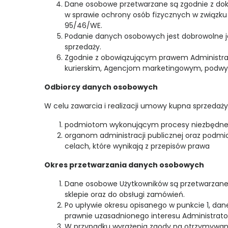
Dane osobowe przetwarzane są zgodnie z dokume
w sprawie ochrony osób fizycznych w związk
95/46/WE.
Podanie danych osobowych jest dobrowolne j
sprzedaży.
Zgodnie z obowiązującym prawem Administra
kurierskim, Agencjom marketingowym, podw
Odbiorcy danych osobowych
W celu zawarcia i realizacji umowy kupna sprzed
podmiotom wykonującym procesy niezbędne do 
organom administracji publicznej oraz podmio
celach, które wynikają z przepisów prawa
Okres przetwarzania danych osobowych
Dane osobowe Użytkowników są przetwarzane p
sklepie oraz do obsługi zamówień.
Po upływie okresu opisanego w punkcie 1, da
prawnie uzasadnionego interesu Administrato
W przypadku wyrażenia zgody na otrzymywan