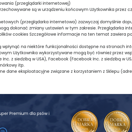
wania (przeglądarki internetowej)
ies przechowywane są w urządzeniu końcowym Użytkownika przez c
netowych (przeglądarka internetowa) zazwyczaj domyślnie dopu
gą dokonać zmiany ustawień w tym zakresie. Przeglądarka inte
plików cookies Szczegółowe informacje na ten temat zawiera p
 wpłynąć na niektóre funkcjonalności dostępne na stronach in
ńcowym Użytkownika wykorzystywane mogą być również przez wsp
 Inc. z siedzibą w USA), Facebook (Facebook Inc. z siedzibą w U
mórkowy itp.
ne dane eksploatacyjne związane z korzystaniem z Sklepu (adr
uper Premium dla psów i