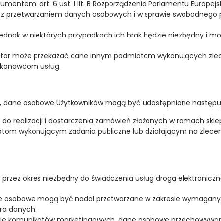
ntem: art. 6 ust. 1 lit. B Rozporządzenia Parlamentu Europejski
u z przetwarzaniem danych osobowych i w sprawie swobodnego p
ednak w niektórych przypadkach ich brak będzie niezbędny i 
tor może przekazać dane innym podmiotom wykonujących zlecen
ykonawcom usług.
aży, dane osobowe Użytkowników mogą być udostępnione następ
realizacji i dostarczenia zamówień złożonych w ramach sklepu
tom wykonującym zadania publiczne lub działającym na zlecenie 
rzez okres niezbędny do świadczenia usług drogą elektroniczn
ne osobowe mogą być nadal przetwarzane w zakresie wymaganym pr
ra danych.
ie komunikatów marketingowych, dane osobowe przechowywane