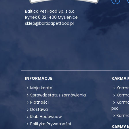
Baltica Pet Food Sp. z o.o.
Rynek 6 32-400 Myślenice
sklep@balticapetfood.pl
INFORMACJE
KARMA 
Moje konto
Karma
Sprawdź status zamówienia
Karma
Płatności
Karma
psa
Dostawa
Karma
Klub Hodowców
Polityka Prywatności
KARMY 