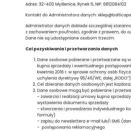
Adres: 32-400 Myślenice, Rynek 6, NIP: 6812084102
Kontakt do Administratora danych: sklep@balticapet
Administrator danych dokłada szczególnej staranno
z zachowaniem poufności, zgodnie z prawem, do o
Dane nie są udostępniane osobom trzecim.
Cel pozyskiwania i przetwarzania danych
Dane osobowe pobierane i przetwarzane są w c
kupna sprzedaży i ewentualnego postępowania r
kwietnia 2016 r. w sprawie ochrony osób fiz
uchylenia dyrektywy 95/46/WE; dalej „RODO”)
Cel zbierania danych osobowych jest każdora
Dane osobowe mogą być pobierane i przetwa
- zawarcia i realizacji umowy kupna sprzedaż
wystawienia dokumentu sprzedaży
- stworzenia i prowadzenia indywidualnego k
formuły)
- zapisu do newslettera e-mail lub/i SMS (da
- postępowania reklamacyjnego