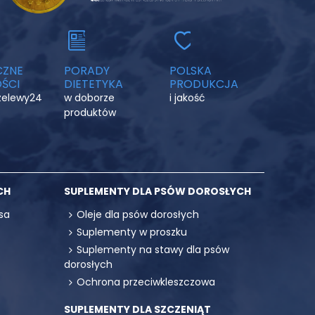
CZNE
PORADY
POLSKA
ŚCI
DIETETYKA
PRODUKCJA
rzelewy24
w doborze
i jakość
produktów
CH
SUPLEMENTY DLA PSÓW DOROSŁYCH
sa
Oleje dla psów dorosłych
Suplementy w proszku
Suplementy na stawy dla psów
dorosłych
Ochrona przeciwkleszczowa
SUPLEMENTY DLA SZCZENIĄT