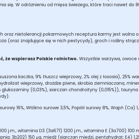
nia się. W odróżnieniu od mięsa świeżego, które traci nawet do 
ych oraz nietolerancji pokarmowych receptura karmy jest woln
zboża (oraz znajdujące się w nich pestycydy), groch i rośliny strą
 że wspierasz Polskie rolnictwo.
Wszystkie warzywa, owoce o
uszona kaczka, 9% tłuszcz wieprzowy, 2% olej z łososia), 25% wa
ydrolizat wieprzowy, drożdże piwne, skrobia ziemniaczana, minerał
 glukozaminy (0,03%), siarczan chondroityny (0,015%)), tauryna
ydy).
surowy 16%, Włókno surowe 3,5%, Popiół surowy 8%, Wapń (Ca) 1,7
0 j.m., witamina D3 (3a671) 1200 j.m., witamina E (3a700) 100 mg,
pnia; 3b202) 150 μg, miedź (siarczan miedzi, pentahydrat; E4)