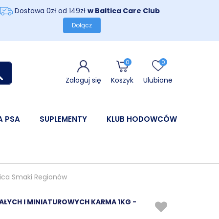
Dostawa 0zł od 149zł
w Baltica Care Club
Dołącz
0
0
Zaloguj się
Koszyk
Ulubione
A PSA
SUPLEMENTY
KLUB HODOWCÓW
tica Smaki Regionów
AŁYCH I MINIATUROWYCH KARMA 1KG -