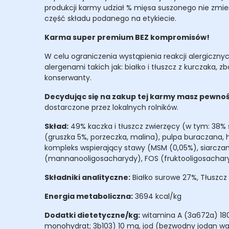
produkcji karmy udział % mięsa suszonego nie zmie
część składu podanego na etykiecie.
Karma super premium BEZ kompromisów!
W celu ograniczenia wystąpienia reakcji alergiczn
alergenami takich jak: białko i tłuszcz z kurczaka, 
konserwanty.
Decydując się na zakup tej karmy masz pewność,
dostarczone przez lokalnych rolników.
Skład:
49% kaczka i tłuszcz zwierzęcy (w tym: 38% s
(gruszka 5%, porzeczka, malina), pulpa buraczana, h
kompleks wspierający stawy (MSM (0,05%), siarczan
(mannanooligosacharydy), FOS (fruktooligosachar
Składniki analityczne:
Białko surowe 27%, Tłuszcz 
Energia metaboliczna:
3694 kcal/kg
Dodatki dietetyczne/kg:
witamina A (3a672a) 1800
monohydrat; 3b103) 10 mg, jod (bezwodny jodan wa