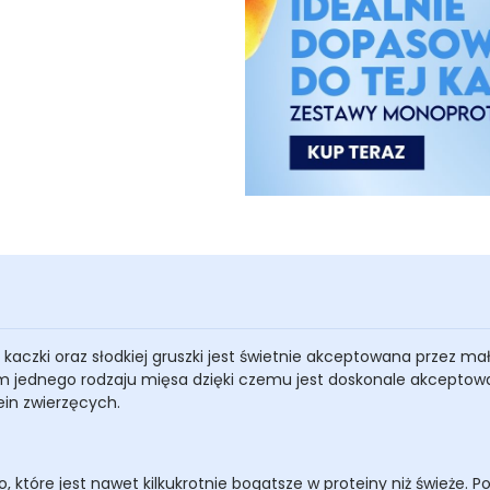
czki oraz słodkiej gruszki jest świetnie akceptowana przez m
em jednego rodzaju mięsa dzięki czemu jest doskonale akceptowa
tein zwierzęcych.
 które jest nawet kilkukrotnie bogatsze w proteiny niż świeże.