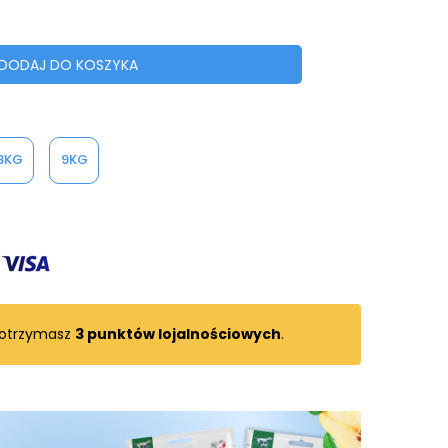
DODAJ DO KOSZYKA
3KG
9KG
 otrzymasz
3
punktów lojalnościowych
.