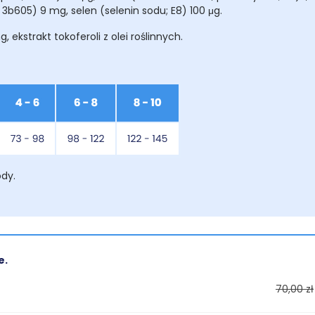
3b605) 9 mg, selen (selenin sodu; E8) 100 μg.
ekstrakt tokoferoli z olei roślinnych.
ody.
e.
70,00 zł