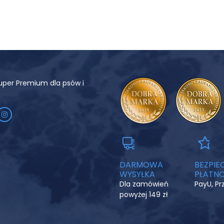
uper Premium dla psów i
DARMOWA
BEZPIE
WYSYŁKA
PŁATNO
Dla zamówień
PayU, P
powyżej 149 zł