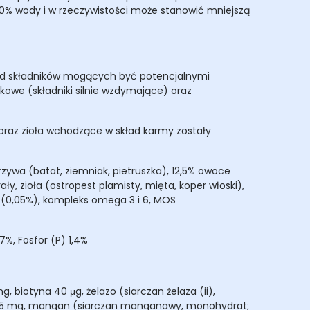
80% wody i w rzeczywistości może stanowić mniejszą
a od składników mogących być potencjalnymi
czkowe (składniki silnie wzdymające) oraz
raz zioła wchodzące w skład karmy zostały
rzywa (batat, ziemniak, pietruszka), 12,5% owoce
y, zioła (ostropest plamisty, mięta, koper włoski),
 (0,05%), kompleks omega 3 i 6, MOS
%, Fosfor (P) 1,4%
 biotyna 40 μg, żelazo (siarczan żelaza (ii),
 1,25 mg, mangan (siarczan manganawy, monohydrat;