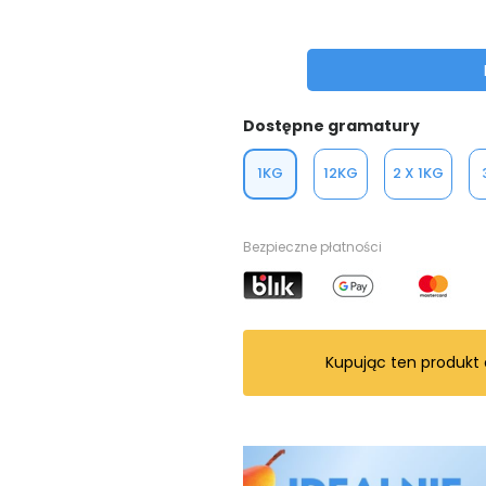
Dostępne gramatury
1KG
12KG
2 X 1KG
Bezpieczne płatności
Kupując ten produkt