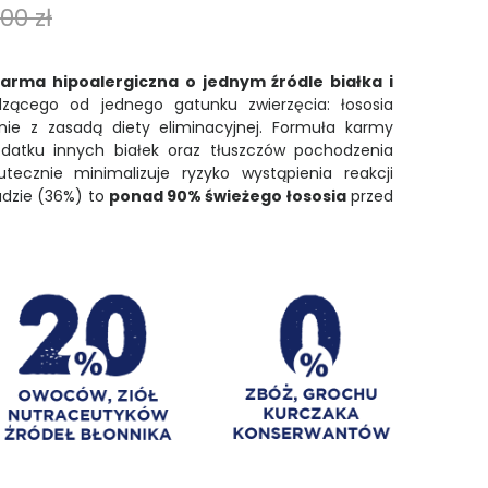
00 zł
arma hipoalergiczna o jednym źródle białka i
ącego od jednego gatunku zwierzęcia: łososia
nie z zasadą diety eliminacyjnej. Formuła karmy
odatku innych białek oraz tłuszczów pochodzenia
tecznie minimalizuje ryzyko wystąpienia reakcji
ładzie (36%) to
ponad 90% świeżego łososia
przed