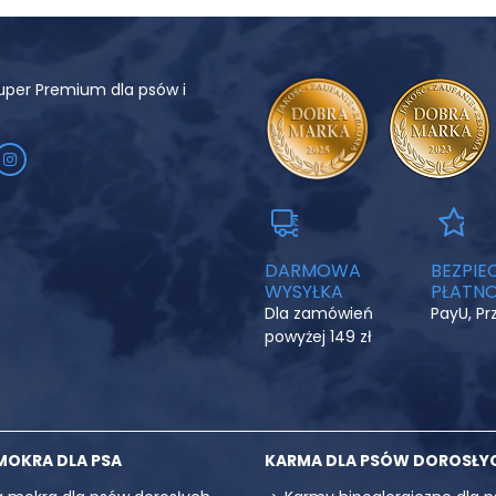
uper Premium dla psów i
DARMOWA
BEZPIE
WYSYŁKA
PŁATNO
Dla zamówień
PayU, P
powyżej 149 zł
MOKRA DLA PSA
KARMA DLA PSÓW DOROSŁY