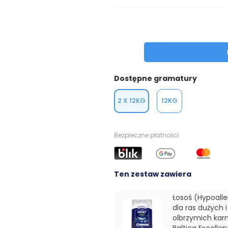
Dostępne gramatury
2 X 12KG
12KG
Bezpieczne płatności
Ten zestaw zawiera
Łosoś (Hypoalle
dla ras dużych i
olbrzymich kar