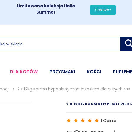
Limitowana kolekcja Hello
Sprawdź
Summer
DLA KOTÓW
PRZYSMAKI
KOŚCI
SUPLEM
mocji
>
2 x 12kg Karma hypoalergiczna łososiem dla dużych ras
2 X 12KG KARMA HYPOALERGIC
1 Opinia