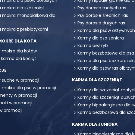
 mokra dla psów dorosłych
Karmy hipoalergiczne dla p
 mokra dla szczeniąt
Psy dorosłe małych ras
 mokra monobiałkowa dla
Psy dorosłe średnich ras
Psy dorosłe dużych ras
 mokra z prebiotykami
Karma dla psów aktywnych
Karmy dla psa seniora
MOKRE DLA KOTA
Karma bez ryb
 mokre dla kotów
Karmy bezzbożowe dla psa
 karma dla kociąt
Karma dla psa bez kurczak
Karmy dla psów ras olbrzy
CJE
KARMA DLA SZCZENIĄT
 suche w promocji
 mokre dla psa w promocji
Karmy dla szczeniąt małyc
menty w promocji
Karmy dla szczeniąt dużych
maki w promocji
Karmy hipoalergiczne dla s
 w promocji
Karma bezzbożowa dla szc
KARMA DLA JUNIORA
Karma hipoalergiczna dla j