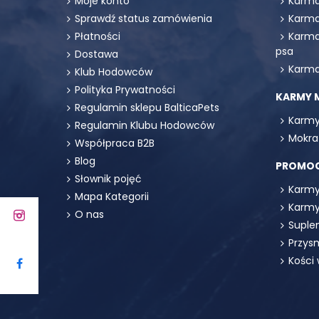
Moje konto
Karma
Sprawdź status zamówienia
Karma
Płatności
Karma
psa
Dostawa
Karma
Klub Hodowców
Polityka Prywatności
KARMY 
Regulamin sklepu BalticaPets
Karmy
Regulamin Klubu Hodowców
Mokra
Współpraca B2B
Blog
PROMO
Słownik pojęć
Karmy
Mapa Kategorii
Karmy
O nas
Suple
Przys
Kości