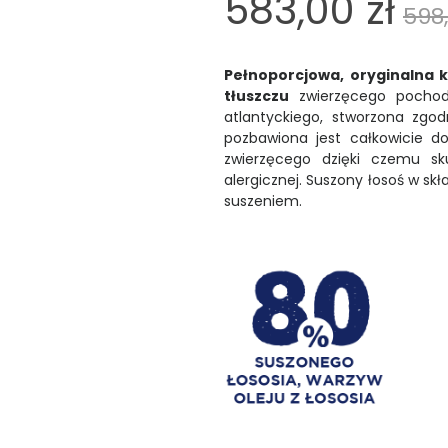
583,00 zł
598,
Pełnoporcjowa, oryginalna k
tłuszczu
zwierzęcego pochodz
atlantyckiego, stworzona zgod
pozbawiona jest całkowicie d
zwierzęcego dzięki czemu sku
alergicznej. Suszony łosoś w sk
suszeniem.