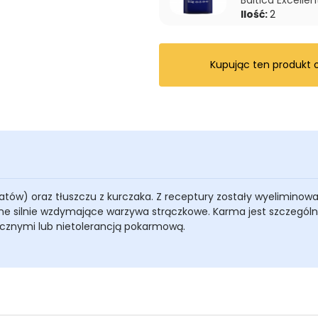
Baltica Excellen
Ilość:
2
Kupując ten produkt
zatów) oraz tłuszczu z kurczaka. Z receptury zostały wyeliminowa
inne silnie wzdymające warzywa strączkowe. Karma jest szczegó
cznymi lub nietolerancją pokarmową.