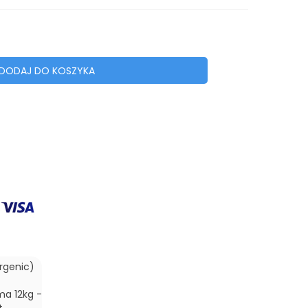
DODAJ DO KOSZYKA
rgenic)
ma 12kg -