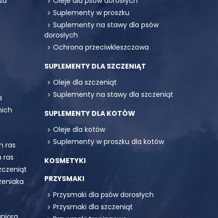
sa
Oleje dla psów dorosłych
Suplementy w proszku
Suplementy na stawy dla psów
dorosłych
Ochrona przeciwkleszczowa
SUPLEMENTY DLA SZCZENIĄT
Oleje dla szczeniąt
Suplementy na stawy dla szczeniąt
a
mich
SUPLEMENTY DLA KOTÓW
Oleje dla kotów
Suplementy w proszku dla kotów
h ras
 ras
KOSMETYKI
zczeniąt
PRZYSMAKI
zeniaka
Przysmaki dla psów dorosłych
Przysmaki dla szczeniąt
uniora