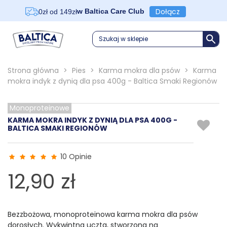
Dołącz
w Baltica Care Club
0zł od 149zł
Szukaj w sklepie
Strona główna
>
Pies
>
Karma mokra dla psów
>
Karma
mokra indyk z dynią dla psa 400g - Baltica Smaki Regionów
Monoproteinowe
KARMA MOKRA INDYK Z DYNIĄ DLA PSA 400G -
BALTICA SMAKI REGIONÓW
10 Opinie
12,90 zł
Bezzbożowa, monoproteinowa
karma mokra dla psów
dorosłych.
W
ykwintna uczta, stworzona na