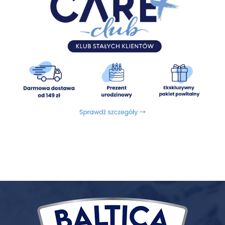
7,7%, wilgotność 74%, popiół surowy 2,4%, włókno surowe
0,8%, węglowodany 2,9%, wapń 0,3%, fosfor 0,2%
Energia metaboliczna:
130,51 kcal/100g
Sposób podania:
Wartości w tabelach podano w celach orientacyjnych.
Dawka pokarmowa może się zmieniać w zależności od rasy,
wieku, warunków utrzymania, stanu fizjologicznego i
poziomu aktywności fizycznej pupila.
Posiłki należy podawać w temperaturze pokojowej, w jednej
lub dwóch porcjach dziennie. Pamiętaj, aby zapewnić
zwierzęciu stały dostęp do świeżej wody.