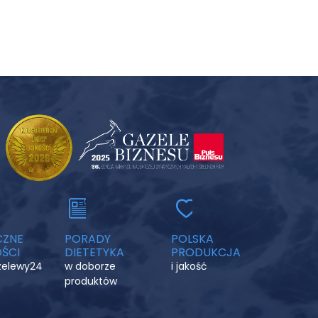
CZNE
PORADY
POLSKA
ŚCI
DIETETYKA
PRODUKCJA
rzelewy24
w doborze
i jakość
produktów