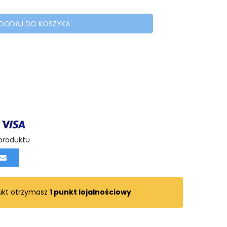
DODAJ DO KOSZYKA
produktu
ukt otrzymasz
1
punkt lojalnościowy
.