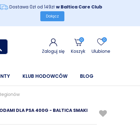
Dostawa 0zł od 149zł
w Baltica Care Club
Dołącz
0
0
Zaloguj się
Koszyk
Ulubione
ENTY
KLUB HODOWCÓW
BLOG
 Regionów
DAMI DLA PSA 400G - BALTICA SMAKI