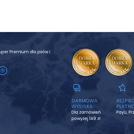
uper Premium dla psów i
DARMOWA
BEZPIE
WYSYŁKA
PŁATNO
Dla zamówień
PayU, P
powyżej 149 zł