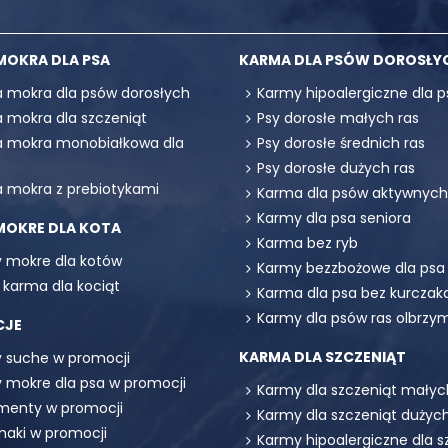
MOKRA DLA PSA
KARMA DLA PSÓW DOROSŁY
 mokra dla psów dorosłych
Karmy hipoalergiczne dla p
 mokra dla szczeniąt
Psy dorosłe małych ras
 mokra monobiałkowa dla
Psy dorosłe średnich ras
Psy dorosłe dużych ras
 mokra z prebiotykami
Karma dla psów aktywnych
Karmy dla psa seniora
MOKRE DLA KOTA
Karma bez ryb
 mokre dla kotów
Karmy bezzbożowe dla psa
 karma dla kociąt
Karma dla psa bez kurczak
Karmy dla psów ras olbrzy
CJE
KARMA DLA SZCZENIĄT
 suche w promocji
 mokre dla psa w promocji
Karmy dla szczeniąt małyc
menty w promocji
Karmy dla szczeniąt dużych
maki w promocji
Karmy hipoalergiczne dla s