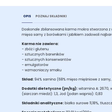
OPIS
POZNAJ SKŁADNIKI
Doskonale zbilansowana karma mokra stworzona z 
mięsa sarny z borówkami i jabłkiem zadowoli najbar
Karma nie zawiera:
- zbóż i glutenu
- sztucznych barwników
- sztucznych konserwantów
- emulgatorów
- wzmacniaczy smaku
Skład:
94% sarnina (68% mięso mięśniowe z sarny, 26
Dodatki dietetyczne (jm/kg):
witamina A: 2670, w
(siarczan miedzi): 1,3, Jod (jodan wapnia): 0,83
Składniki analityczne:
białko surowe 11,18%, tłusz