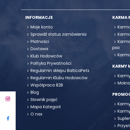
INFORMACJE
KARMA 
Moje konto
Karma
Sprawdź status zamówienia
Karma
Płatności
Karma
psa
Dostawa
Karma
Klub Hodowców
Polityka Prywatności
KARMY 
Regulamin sklepu BalticaPets
Karmy
Regulamin Klubu Hodowców
Mokra
Współpraca B2B
Blog
PROMO
Słownik pojęć
Karmy
Mapa Kategorii
Karmy
O nas
Suple
Przys