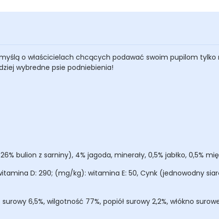
myślą o właścicielach chcących podawać swoim pupilom tylko 
dziej wybredne psie podniebienia!
% bulion z sarniny), 4% jagoda, minerały, 0,5% jabłko, 0,5% mię
itamina D: 290; (mg/kg): witamina E: 50, Cynk (jednowodny sia
cz surowy 6,5%, wilgotność 77%, popiół surowy 2,2%, włókno suro