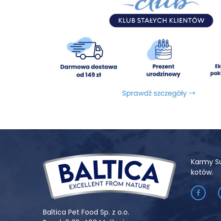
Karmy S
kotów.
Baltica Pet Food Sp. z o.o.