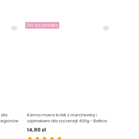
Dla szczeniaka
 dla
Karma mokra królik z marchewką i
 Regionów
szpinakiem dla szczeniąt 400g - Baltica
Smaki Regionów
14,90 zł