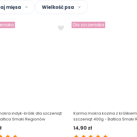
aj mięsa
Wielkość psa
zeniaka
Dla szczeniaka
kra indyk-królik dla szczeniąt
Karma mokra kozina z królikiem
Baltica Smaki Regionów
szczeniąt 400g - Baltica Smaki
ł
14,90 zł