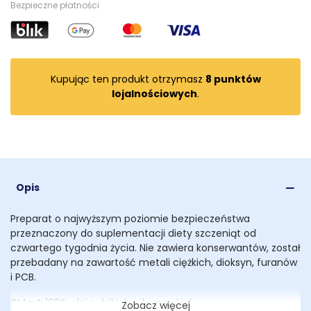
Bezpieczne płatności
Kupując ten produkt otrzymasz
8
punktów
lojalnościowych
.
Opis
Preparat o najwyższym poziomie bezpieczeństwa
przeznaczony do suplementacji diety szczeniąt od
czwartego tygodnia życia. Nie zawiera konserwantów, został
przebadany na zawartość metali ciężkich, dioksyn, furanów
i PCB.
Skład:
100% olej z dzikich ryb morskich
Zobacz więcej