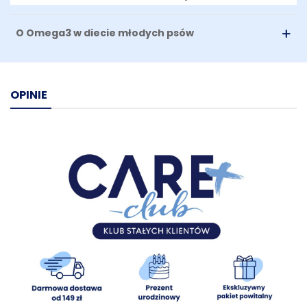
Tłuszcz surowy: 99,4g Omega-3: 36,8g Omega-6:
3,1g EPA+DHA 299 mg/g Witamina D3 0,48 IU/g.
O Omega3 w diecie młodych psów
Sposób podania:
aby Twój szczeniak mógł zdrowo rosnąć
dodaj odmierzoną dawkę oleju do codziennego posiłku.
Wprowadzaj stopniowo przez pierwsze trzy dni połowę
zalecanej, dziennej dawki. Suplement wysokiego
OPINIE
bezpieczeństwa, można podawać go już z pierwszymi,
stałymi pokarmami od 4-tego tygodnia życia szczenięcia.
Przechowywanie:
w temperaturze pokojowej, w
zaciemnionym miejscu w oryginalnym i szczelnie