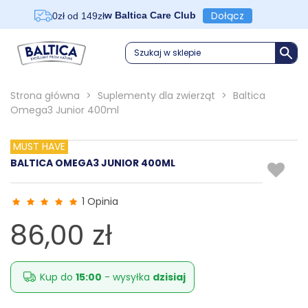
Dołącz
w Baltica Care Club
0zł od 149zł
Szukaj w sklepie
Strona główna
>
Suplementy dla zwierząt
>
Baltica
Omega3 Junior 400ml
MUST HAVE
BALTICA OMEGA3 JUNIOR 400ML
1 Opinia
86,00 zł
Kup do
15:00
- wysyłka
dzisiaj