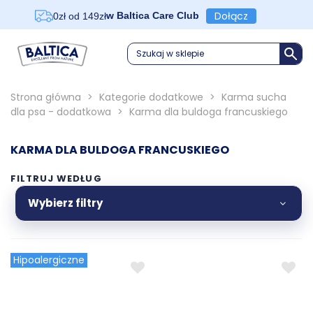
Dołącz
w Baltica Care Club
0zł od 149zł
Szukaj w sklepie
Strona główna
>
Kategorie dodatkowe
>
Karma sucha
dla psa - dodatkowa
>
Karma dla buldoga francuskiego
KARMA DLA BULDOGA FRANCUSKIEGO
FILTRUJ WEDŁUG
Wybierz filtry
Hipoalergiczne