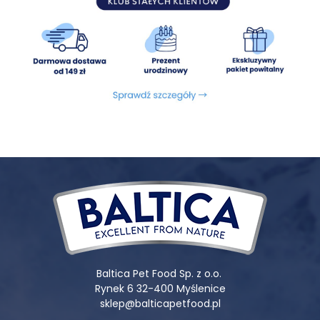
Szczenięta buldoga francuskiego potrzebują karmy bogatej
w białko (około 25–30%) oraz tłuszcze (12–18%), które
wspierają intensywny wzrost i rozwój. Kluczowe znaczenie
mają także składniki wspomagające rozwój układu
kostnego i stawów, takie jak wapń, fosfor, glukozamina i
chondroityna. Karma powinna być łatwostrawna i
dostosowana do delikatnego układu pokarmowego
młodego psa.
Dorosłe buldogi francuskie wymagają zbilansowanej diety
pomagającej utrzymać prawidłową wagę oraz dobrą
kondycję. Ze względu na skłonność do nadwagi, szczególnie
ważna jest kontrola kaloryczności posiłków oraz odpowiedni
poziom tłuszczu. Warto wybierać karmy zawierające kwasy
tłuszczowe omega-3 i omega-6, które wspierają zdrowie
skóry oraz ograniczają problemy dermatologiczne.
Starsze buldogi francuskie potrzebują karmy o nieco niższej
kaloryczności, ale bogatej w składniki wspierające stawy,
Baltica Pet Food Sp. z o.o.
odporność i funkcje poznawcze. Dieta powinna być
Rynek 6 32-400 Myślenice
lekkostrawna i dostosowana do ewentualnych problemów
sklep@balticapetfood.pl
zdrowotnych, takich jak wrażliwy układ pokarmowy czy