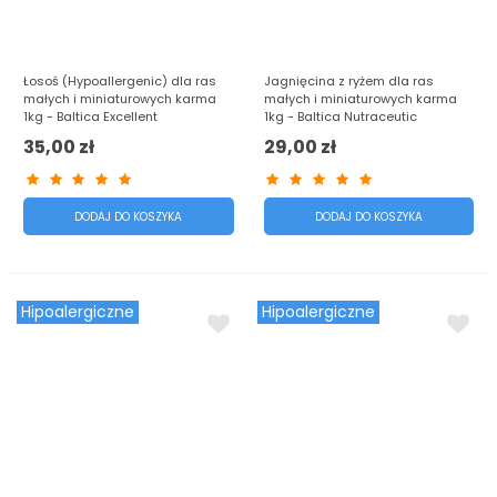
Łosoś (Hypoallergenic) dla ras
Jagnięcina z ryżem dla ras
małych i miniaturowych karma
małych i miniaturowych karma
1kg - Baltica Excellent
1kg - Baltica Nutraceutic
35,00 zł
29,00 zł
DODAJ DO KOSZYKA
DODAJ DO KOSZYKA
Hipoalergiczne
Hipoalergiczne