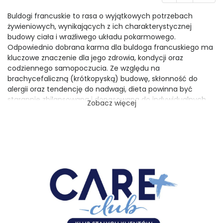
Buldogi francuskie to rasa o wyjątkowych potrzebach
żywieniowych, wynikających z ich charakterystycznej
budowy ciała i wrażliwego układu pokarmowego.
Odpowiednio dobrana karma dla buldoga francuskiego ma
kluczowe znaczenie dla jego zdrowia, kondycji oraz
codziennego samopoczucia. Ze względu na
brachycefaliczną (krótkopyską) budowę, skłonność do
alergii oraz tendencję do nadwagi, dieta powinna być
starannie zbilansowana i dopasowana do indywidualnych
Zobacz więcej
potrzeb psa. W naszej ofercie znajdziesz szeroki wybór karm
dla buldogów francuskich, które wspierają ich zdrowie na
każdym etapie życia.
Karma dla buldoga francuskiego w różnym
wieku
Każdy etap życia buldoga francuskiego wiąże się z innymi
wymaganiami żywieniowymi. Odpowiednie dopasowanie
diety pozwala zadbać o prawidłowy rozwój, utrzymanie
zdrowej masy ciała oraz dobre funkcjonowanie organizmu.