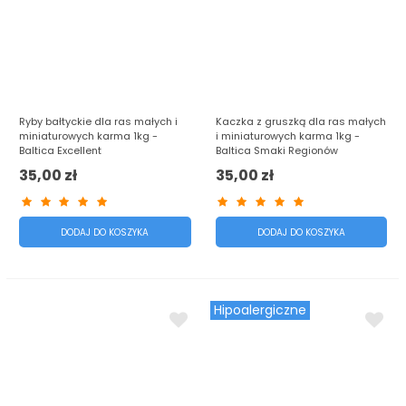
Ryby bałtyckie dla ras małych i
Kaczka z gruszką dla ras małych
miniaturowych karma 1kg -
i miniaturowych karma 1kg -
Baltica Excellent
Baltica Smaki Regionów
35,00 zł
35,00 zł
DODAJ DO KOSZYKA
DODAJ DO KOSZYKA
Hipoalergiczne