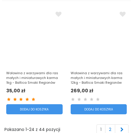
Wołowina z warzywami dla ras
Wołowina z warzywami dla ras
małych i miniaturowych karma
małych i miniaturowych karma
1kg - Baltica Smaki Regionów
12kg - Baltica Smaki Regionów
35,00 zł
269,00 zł
DODAJ DO KOSZYKA
DODAJ DO KOSZYKA
Nas
Pokazano 1-24 z 44 pozycji
1
2