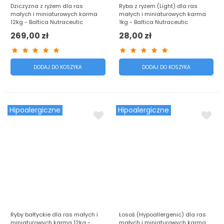
Dziczyzna z ryżem dla ras
Ryba z ryżem (Light) dla ras
małych i miniaturowych karma
małych i miniaturowych karma
12kg - Baltica Nutraceutic
1kg - Baltica Nutraceutic
269,00 zł
28,00 zł
DODAJ DO KOSZYKA
DODAJ DO KOSZYKA
Hipoalergiczne
Hipoalergiczne
Ryby bałtyckie dla ras małych i
Łosoś (Hypoallergenic) dla ras
miniaturowych karma 12kg -
małych i miniaturowych karma