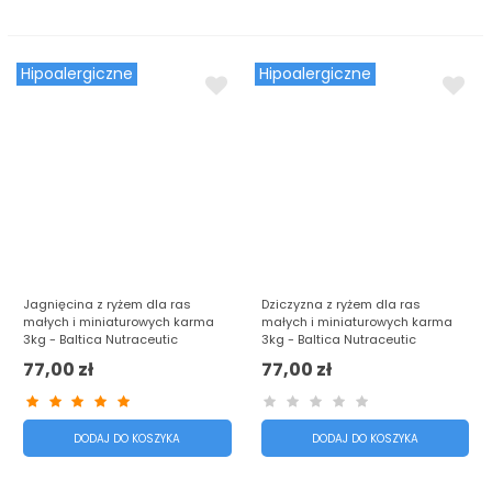
Hipoalergiczne
Hipoalergiczne
Jagnięcina z ryżem dla ras
Dziczyzna z ryżem dla ras
małych i miniaturowych karma
małych i miniaturowych karma
3kg - Baltica Nutraceutic
3kg - Baltica Nutraceutic
77,00 zł
77,00 zł
DODAJ DO KOSZYKA
DODAJ DO KOSZYKA