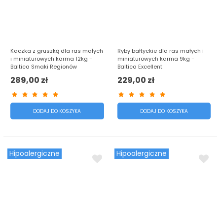
Kaczka z gruszką dla ras małych
Ryby bałtyckie dla ras małych i
i miniaturowych karma 12kg -
miniaturowych karma 9kg -
Baltica Smaki Regionów
Baltica Excellent
289,00 zł
229,00 zł
DODAJ DO KOSZYKA
DODAJ DO KOSZYKA
Hipoalergiczne
Hipoalergiczne