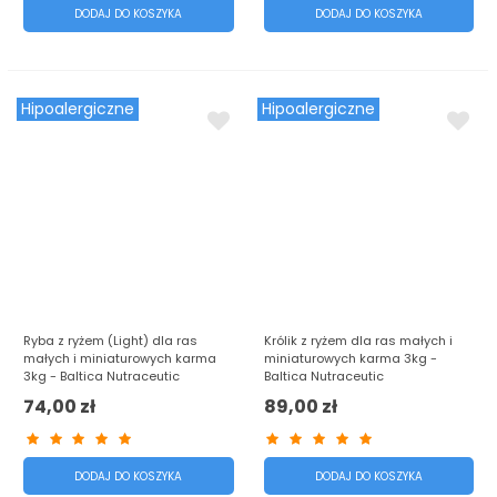
DODAJ DO KOSZYKA
DODAJ DO KOSZYKA
Hipoalergiczne
Hipoalergiczne
Ryba z ryżem (Light) dla ras
Królik z ryżem dla ras małych i
małych i miniaturowych karma
miniaturowych karma 3kg -
3kg - Baltica Nutraceutic
Baltica Nutraceutic
74,00 zł
89,00 zł
DODAJ DO KOSZYKA
DODAJ DO KOSZYKA