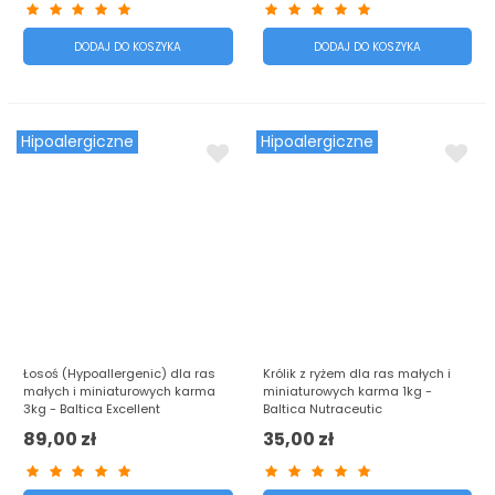
DODAJ DO KOSZYKA
DODAJ DO KOSZYKA
Hipoalergiczne
Hipoalergiczne
Łosoś (Hypoallergenic) dla ras
Królik z ryżem dla ras małych i
małych i miniaturowych karma
miniaturowych karma 1kg -
3kg - Baltica Excellent
Baltica Nutraceutic
89,00 zł
35,00 zł