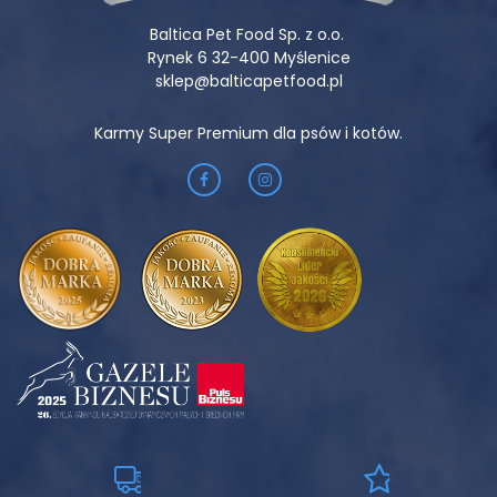
(siarczan manganawy, monohydrat; 3b503) 0,85 mg, cynk
Baltica Pet Food Sp. z o.o.
(siarczan cynku, jednowodny; 3b605) 9 mg, selen (selenin
Rynek 6 32-400 Myślenice
sodu; E8) 100 μg.
sklep@balticapetfood.pl
PROPOZYCJA KARMIENIA:
Karmy Super Premium dla psów i kotów.
Zawsze zapewnij psu dostęp do świeżej, chłodnej wody.