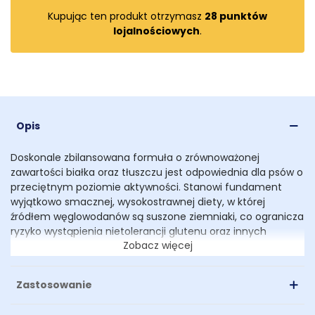
Kupując ten produkt otrzymasz
28
punktów
lojalnościowych
.
Opis
Doskonale zbilansowana formuła o zrównoważonej
zawartości białka oraz tłuszczu jest odpowiednia dla psów o
przeciętnym poziomie aktywności. Stanowi fundament
wyjątkowo smacznej, wysokostrawnej diety, w której
źródłem węglowodanów są suszone ziemniaki, co ogranicza
ryzyko wystąpienia nietolerancji glutenu oraz innych
Zobacz więcej
niepożądanych reakcji na białka pochodzenia roślinnego.
Wyjątkowo wysoka zawartość kwasów Omega-3,
chondroityny, glukozaminy wspomaga prawidłowe
Zastosowanie
funkcjonowanie aparatu ruchu.