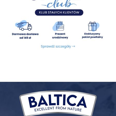
fruktooligosacharydy (FOS). Naturalny przeciwutleniacz z
tokoferolem i wyciągiem z rozmarynu.
*Proporcja gatunkowa ryb może się zmieniać w zależności
od sezonu połowu.
Wykluczone potencjalne alergeny:
białka i tłuszcze
zwierzęce inne niż łosoś (w tym kurczak i hydrolizaty
białkowe), zboża (w tym ryż), chemiczne konserwanty, soja,
groch (w tym zielony groszek) oraz inne rośliny strączkowe
silnie wzdymające
Energia:
3640 kcal/ 1000g
Składniki analityczne:
Białko surowe 26%, Tłuszcz surowy
14%, Włókno surowe 3%, Popiół surowy 9%, Wapń (Ca) 1,2%,
Fosfor (P) 1%
Dodatki dietetyczne/kg:
witamina A (3a672a) 18000 j.m.,
witamina D3 (3a671) 1500 j.m., witamina E 500 mg, biotyna
100 μg, żelazo (siarczan żelaza (ii), monohydrat; 3b103) 10
mg, jod (bezwodny jodan wapnia; 3b202) 150 μg, miedź
(siarczan miedzi, pentahydrat; E4) 1,25 mg, mangan