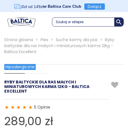
Dołącz
w Baltica Care Club
0zł od 149zł
Szukaj w sklepie
Strona główna
>
Pies
>
Suche karmy dla psa
>
Ryby
bałtyckie dla ras małych i miniaturowych karma 12kg -
Baltica Excellent
Hipoalergiczne
RYBY BAŁTYCKIE DLA RAS MAŁYCH I
MINIATUROWYCH KARMA 12KG - BALTICA
EXCELLENT
5 Opinie
289,00 zł