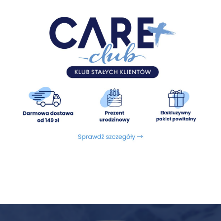
Dodatki dietetyczne (jm/kg):
witamina A: 2670,
witamina D: 290; (mg/kg): witamina E: 50, jednowodny
siarczan cynku: 42.
Składniki analityczne:
białko surowe 11%, tłuszcz surowy
6,7%, wilgotność 76,5%, popiół surowy 1,4%, włókno surowe
0,5%, węglowodany 3,9%, wapń 0,36%, fosfor 0,25%.
Energia metaboliczna:
109 kcal/100g
Sposób podania:
Wartości w tabelach podano w celach
orientacyjnych. Dawka pokarmowa może się zmieniać w
zależności od rasy, wieku, warunków utrzymania, stanu
fizjologicznego i poziomu aktywności fizycznej pupila.
Posiłki należy podawać w temperaturze pokojowej, w jednej
lub dwóch porcjach dziennie. Pamiętaj, aby zapewnić
zwierzęciu stały dostęp do świeżej wody.