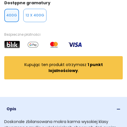
Dostępne gramatury
400G
12 X 400G
Bezpieczne płatności
Kupując ten produkt otrzymasz
1
punkt
lojalnościowy
.
Opis
Doskonale zbilansowana mokra karma wysokiej klasy