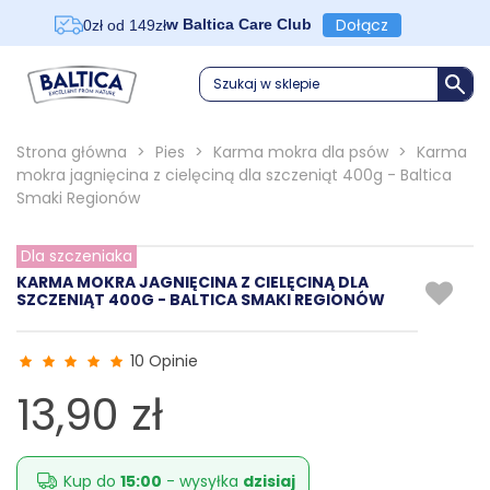
Dołącz
w Baltica Care Club
0zł od 149zł
Szukaj w sklepie
Strona główna
>
Pies
>
Karma mokra dla psów
>
Karma
mokra jagnięcina z cielęciną dla szczeniąt 400g - Baltica
Smaki Regionów
Dla szczeniaka
KARMA MOKRA JAGNIĘCINA Z CIELĘCINĄ DLA
SZCZENIĄT 400G - BALTICA SMAKI REGIONÓW
10 Opinie
13,90 zł
Kup do
15:00
- wysyłka
dzisiaj