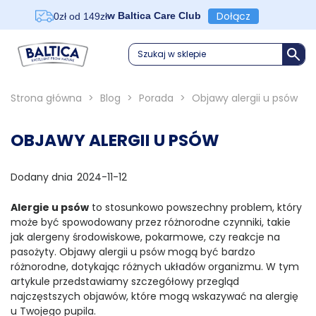
Dołącz
w Baltica Care Club
0zł od 149zł
Szukaj w sklepie
Strona główna
>
Blog
>
Porada
>
Objawy alergii u psów
OBJAWY ALERGII U PSÓW
Dodany dnia
2024-11-12
Alergie u psów
to stosunkowo powszechny problem, który
może być spowodowany przez różnorodne czynniki, takie
jak alergeny środowiskowe, pokarmowe, czy reakcje na
pasożyty. Objawy alergii u psów mogą być bardzo
różnorodne, dotykając różnych układów organizmu. W tym
artykule przedstawiamy szczegółowy przegląd
najczęstszych objawów, które mogą wskazywać na alergię
u Twojego pupila.