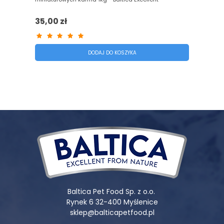
35,00 zł
DODAJ DO KOSZYKA
Baltica Pet Food Sp. z o.o.
Rynek 6 32-400 Myślenice
sklep@balticapetfood.pl