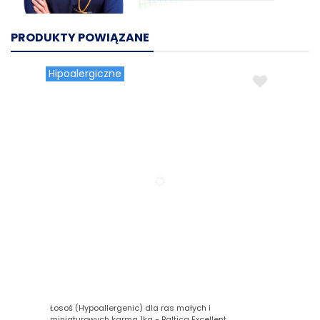
PRODUKTY POWIĄZANE
Hipoalergiczne
Łosoś (Hypoallergenic) dla ras małych i
miniaturowych karma 1kg - Baltica Excellent