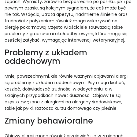
zapach. Wymioty, zarówno bezpośrednio po posiłku, jak i po
pewnym czasie, są kolejnym sygnałem, że coś może być
nie tak. Wzdęcia, utrata apetytu, nadmierne ślinienie oraz
trudności z połykaniem również mogą wskazywać na
alergię pokarmową. Często właściciele zauważają także
problemy z gruczołami okołoodbytowymi, które mogą się
częściej zatykać, wymagając interwencji weterynaryjnej.
Problemy z układem
oddechowym
Mniej powszechnymi, ale równie ważnymi objawami alergii
są problemy z układem oddechowym. Psy mogą kichać,
kaszleć, doświadczać trudności w oddychaniu, a w
skrajnych przypadkach nawet duszności. Objawy te są
często związane z alergiami na alergeny środowiskowe,
takie jak pyłki, roztocza kurzu domowego czy pleśnie.
Zmiany behawioralne
Objawy alergii mogą również przejawiać się w zmianach