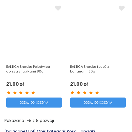
BALTICA Snacks Polędwica
BALTICA Snacks Łosoś z
dorsza z jabłkami 80g
bananami 80g
21,00 zł
21,00 zł
DODAJ DO KOSZYKA
DODAJ DO KOSZYKA
Pokazano 1-8 z 8 pozycji
[balticapets.pl] Opis kategorii: Kości i gryzaki