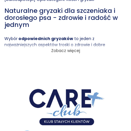
Naturalne gryzaki dla szczeniaka i
dorosłego psa - zdrowie i radość w
jednym
Wybór
odpowiednich gryzaków
to jeden z
najważniejszych aspektów troski o zdrowie i dobre
Zobacz więcej
samopoczucie psa. Produkty w kategorii
Kości i gryzaki
od
Baltica to naturalne rozwiązania stworzone z myślą o
najwyższej jakości i bezpieczeństwie. Gryzaki bez zbóż, bez
wypełniaczy i bez konserwantów to gwarancja, że Twój pupil
otrzymuje tylko to, co najlepsze. Szczególnie polecane są
zdrowe gryzaki dla szczeniaka
, które wspierają rozwój
zębów i utrzymanie higieny jamy ustnej. Wśród
asortymentu znajdziesz także wytrzymałe gryzaki dla psa o
większej sile żucia, a także delikatniejsze propozycje dla
małych ras. Każdy gryzak to naturalna przyjemność, która
pomaga zadbać o zęby i jednocześnie dostarcza wartości
odżywczych.
Co wyróżnia gryzaki Baltica?