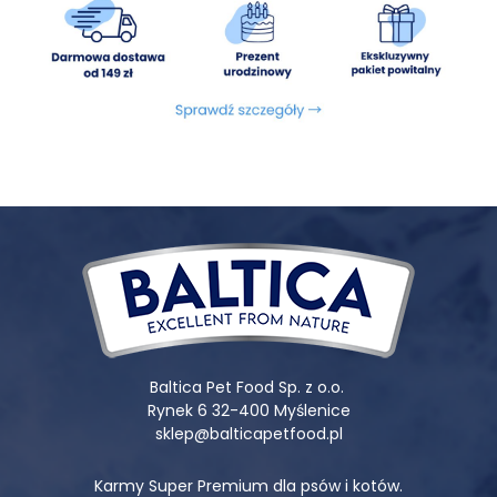
Co wyróżnia
gryzaki Baltica
? To przede wszystkim
połączenie naturalnej receptury z troską o zdrowie każdego
psa. Produkty stworzone są z najwyższą starannością, aby
zapewnić bezpieczeństwo i skuteczność w codziennej
pielęgnacji i zabawie.
Naturalne składniki bez zbóż, sztucznych dodatków i
•
konserwantów.
Produkty bogate w kwasy omega-3 i omega-6,
•
szczególnie rybne gryzaki.
Gryzaki naturalne odpowiednie dla psów w różnym wieku i
•
o różnych potrzebach.
Wytrzymałe gryzaki dla psa z mocnym zgryzem oraz
•
delikatniejsze dla szczeniaków.
Gryzaki czyszczące zęby, pomagające zapobiegać
•
kamieniowi nazębnemu i problemom stomatologicznym.
Baltica Pet Food Sp. z o.o.
Produkty stworzone z myślą o psach o wrażliwym
Rynek 6 32-400 Myślenice
•
przewodzie pokarmowym, bez ryzyka alergii.
sklep@balticapetfood.pl
Idealne dla psów ras małych i dużych, dostosowane do ich
•
indywidualnych potrzeb.
Karmy Super Premium dla psów i kotów.