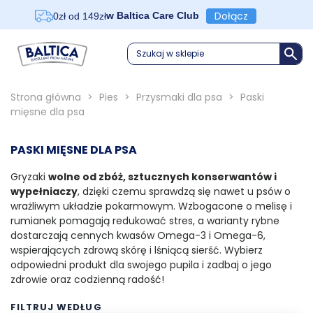
Dołącz
w Baltica Care Club
0zł od 149zł
Szukaj w sklepie
Strona główna
>
Pies
>
Przysmaki dla psa
>
Paski
mięsne dla psa
PASKI MIĘSNE DLA PSA
Gryzaki
wolne od zbóż, sztucznych konserwantów i
wypełniaczy
, dzięki czemu sprawdzą się nawet u psów o
wrażliwym układzie pokarmowym. Wzbogacone o melisę i
rumianek pomagają redukować stres, a warianty rybne
dostarczają cennych kwasów Omega-3 i Omega-6,
wspierających zdrową skórę i lśniącą sierść. Wybierz
odpowiedni produkt dla swojego pupila i zadbaj o jego
zdrowie oraz codzienną radość!
FILTRUJ WEDŁUG