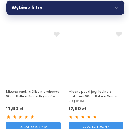
Zobacz więcej
Wybierz filtry
Mięsne paski królik z marchewką
Mięsne paski jagnięcina z
90g - Baltica Smaki Regionów
malinami 90g - Baltica Smaki
Regionów
17,90 zł
17,90 zł
DODAJ DO KOSZYKA
DODAJ DO KOSZYKA