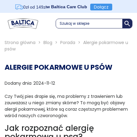
Dołącz
w Baltica Care Club
0zł od 149zł
Szukaj w sklepie
Strona główna
>
Blog
>
Porada
>
Alergie pokarmowe u
psów
ALERGIE POKARMOWE U PSÓW
Dodany dnia
2024-11-12
Czy Twój pies drapie się, ma problemy z trawieniem lub
zauważasz u niego zmiany skórne? To mogą być objawy
alergii pokarmowej, które są coraz częstszym problemem
wśród naszych czworonogów.
Jak rozpoznać alergię
pokarmową u psa?