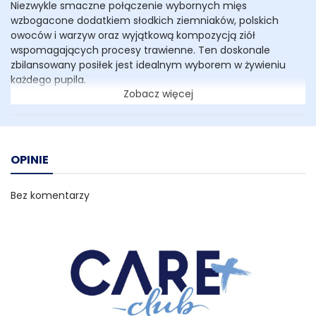
Niezwykle smaczne połączenie wybornych mięs
wzbogacone dodatkiem słodkich ziemniaków, polskich
owoców i warzyw oraz wyjątkową kompozycją ziół
wspomagających procesy trawienne. Ten doskonale
zbilansowany posiłek jest idealnym wyborem w żywieniu
każdego pupila.
Zobacz więcej
Karma nie zawiera:
- zbóż i glutenu,
- sztucznych barwników,
- sztucznych konserwantów,
OPINIE
- emulgatorów,
- wzmacniaczy smaku.
Bez komentarzy
Skład:
49% dziczyzna, wieprzowina i tłuszcz wieprzowy (w
tym: 20 % suszona dziczyzna, 19% suszona wieprzowina, 10%
tłuszcz wieprzowy), 25% warzywa (batat, pietruszka (natka i
korzeń)), 12,5% owoce (jabłko, malina, jagoda 2%, owoc
dzikiej róży 2%), pulpa buraczana, drożdże piwne, skrobia
ziemniaczana, minerały, zioła (ostropest plamisty, mięta,
koper włoski), kompleks wspierający stawy (MSM (0,05%),
siarczan glukozaminy (0,03%), siarczan chondroityny