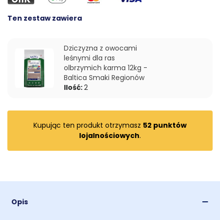
Ten zestaw zawiera
Dziczyzna z owocami
leśnymi dla ras
olbrzymich karma 12kg -
Baltica Smaki Regionów
Ilość:
2
Kupując ten produkt otrzymasz
52
punktów
lojalnościowych
.
Opis