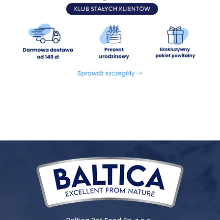
(0,015%)), kompleks omega 3 i 6, MOS
(mannanooligosacharydy), FOS (fruktooligosacharydy).
Energia metaboliczna:
3568 kcal/kg.
Składniki analityczne:
Białko surowe 26%, Tłuszcz surowy
14%, Włókno surowe 3,5%, Popiół 8,9%, Wilgotność 10%, Wapń
1,7%, Fosfor 1,4%.
Dodatki dietetyczne / kg:
witamina A (3a672a) 18000
j.m., witamina D3 (3a671) 1500 j.m., witamina E 500 mg,
biotyna 100 μg, żelazo (siarczan żelaza (ii), monohydrat;
3b103) 10 mg, jod (bezwodny jodan wapnia; 3b202) 150 μg,
miedź (siarczan miedzi, pentahydrat; E4) 1,25 mg, mangan
(siarczan manganawy, monohydrat; 3b503) 0,85 mg, cynk
(siarczan cynku, jednowodny; 3b605) 9 mg, selen (selenin
sodu; E8) 100 μg.
Dodatki technologiczne:
witamina C 40 mg, witamina E
100 mg, ekstrakt tokoferoli z olei roślinnych.
PROPOZYCJA KARMIENIA