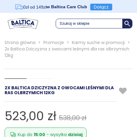
Dołącz
w Baltica Care Club
0zł od 149zł
Szukaj w sklepie
Strona główna
>
Promocje
>
Karmy suche w promocji
>
2x Baltica Dziczyzna z owocami leśnymi dla ras olbrzymich
12kg
2X BALTICA DZICZYZNA Z OWOCAMI LEŚNYMI DLA
RAS OLBRZYMICH 12KG
523,00 zł
538,00 zł
Kup do
15:00
- wysyłka
dzisiaj