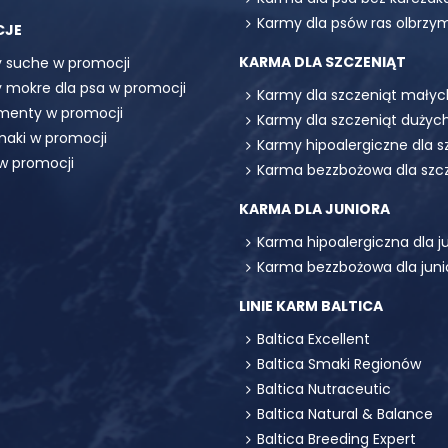
Karmy dla psów ras olbrzy
CJE
KARMA DLA SZCZENIĄT
 suche w promocji
 mokre dla psa w promocji
Karmy dla szczeniąt małyc
menty w promocji
Karmy dla szczeniąt dużych
maki w promocji
Karmy hipoalergiczne dla s
 w promocji
Karma bezzbożowa dla szc
KARMA DLA JUNIORA
Karma hipoalergiczna dla j
Karma bezzbożowa dla juni
LINIE KARM BALTICA
Baltica Excellent
Baltica Smaki Regionów
Baltica Nutraceutic
Baltica Natural & Balance
Baltica Breeding Expert