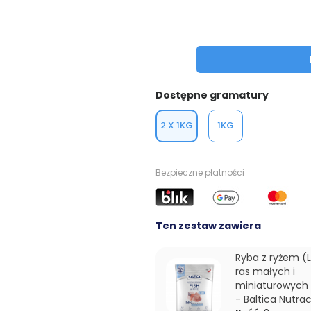
Dostępne gramatury
2 X 1KG
1KG
Bezpieczne płatności
Ten zestaw zawiera
Ryba z ryżem (L
ras małych i
miniaturowych 
- Baltica Nutra