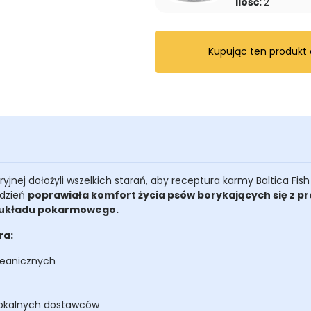
Ilość:
2
Kupując ten produkt
aryjnej dołożyli wszelkich starań, aby receptura karmy Baltica Fi
 dzień
poprawiała komfort życia psów borykających się z 
y układu pokarmowego.
ra:
oceanicznych
 lokalnych dostawców