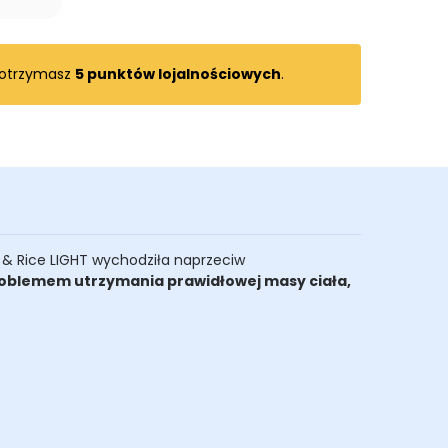
 otrzymasz
5
punktów lojalnościowych
.
sh & Rice LIGHT wychodziła naprzeciw
problemem
utrzymania prawidłowej masy ciała,