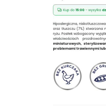
Kup do
15:00
- wysyłka
dz
Hipoalergiczna, niskotłuszczow
oraz tłuszczu (7%) stworzona 
ryżu. Posiłek wzbogacony wyjąt
właściwościach prozdrowotn
miniaturowych, sterylizowa
problemami trawiennymi lub