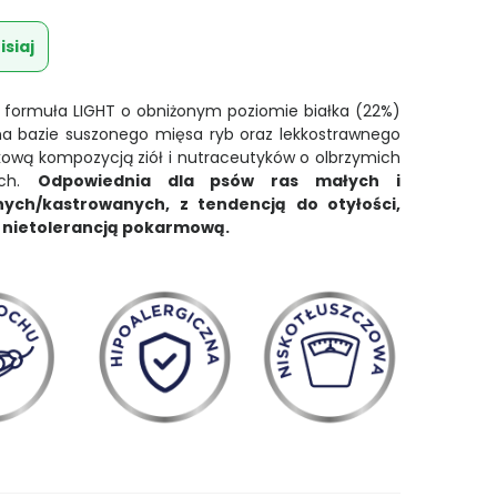
isiaj
a formuła LIGHT o obniżonym poziomie białka (22%)
na bazie suszonego mięsa ryb oraz lekkostrawnego
kową kompozycją ziół i nutraceutyków o olbrzymich
ych.
Odpowiednia dla psów ras małych i
nych/kastrowanych, z tendencją do otyłości,
 nietolerancją pokarmową.