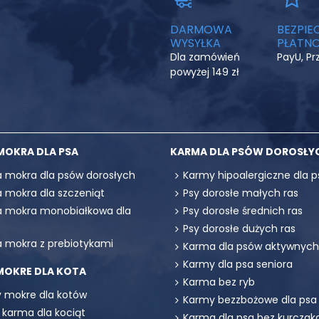
DARMOWA
BEZPIE
WYSYŁKA
PŁATNO
Dla zamówień
PayU, P
powyżej 149 zł
MOKRA DLA PSA
KARMA DLA PSÓW DOROSŁY
 mokra dla psów dorosłych
Karmy hipoalergiczne dla p
 mokra dla szczeniąt
Psy dorosłe małych ras
 mokra monobiałkowa dla
Psy dorosłe średnich ras
Psy dorosłe dużych ras
 mokra z prebiotykami
Karma dla psów aktywnych
Karmy dla psa seniora
MOKRE DLA KOTA
Karma bez ryb
 mokre dla kotów
Karmy bezzbożowe dla psa
 karma dla kociąt
Karma dla psa bez kurczak