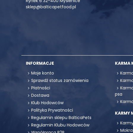
Rynek 6 32-400 Myślenice
sklep@balticapetfood.pl
INFORMACJE
KARMA 
Moje konto
Karma
Sprawdź status zamówienia
Karma
Płatności
Karma
psa
Dostawa
Karma
Klub Hodowców
Polityka Prywatności
KARMY 
Regulamin sklepu BalticaPets
Karmy
Regulamin Klubu Hodowców
Mokra
Współpraca B2B