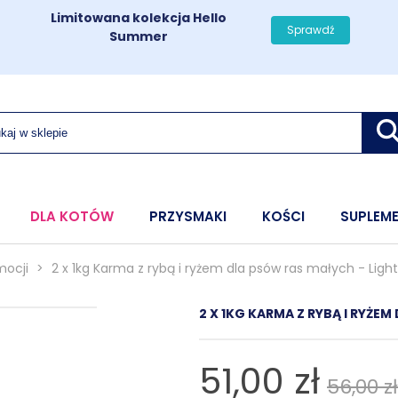
Limitowana kolekcja Hello
Sprawdź
Summer
DLA KOTÓW
PRZYSMAKI
KOŚCI
SUPLEM
mocji
>
2 x 1kg Karma z rybą i ryżem dla psów ras małych - Light
2 X 1KG KARMA Z RYBĄ I RYŻEM
51,00 zł
56,00 zł