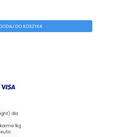
DODAJ DO KOSZYKA
ight) dla
karma 1kg
ceutic