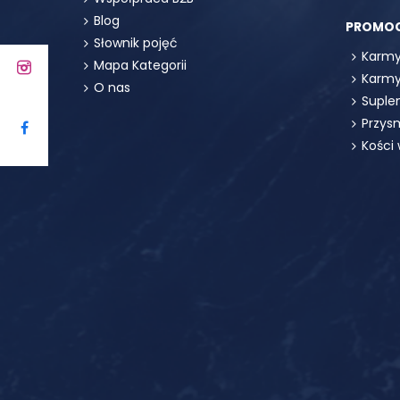
Blog
PROMO
Słownik pojęć
Karmy
Mapa Kategorii
Karmy
O nas
Suple
Przys
Kości