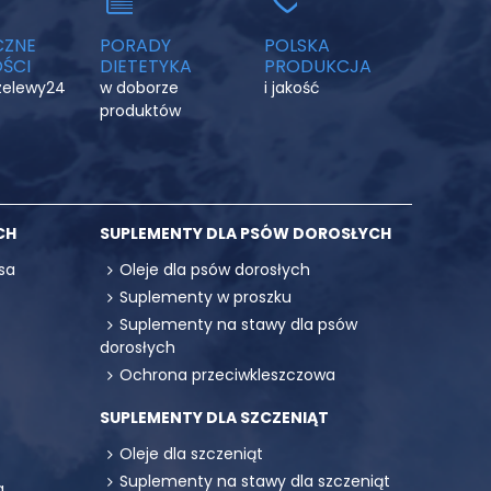
CZNE
PORADY
POLSKA
ŚCI
DIETETYKA
PRODUKCJA
rzelewy24
w doborze
i jakość
produktów
CH
SUPLEMENTY DLA PSÓW DOROSŁYCH
sa
Oleje dla psów dorosłych
Suplementy w proszku
Suplementy na stawy dla psów
dorosłych
Ochrona przeciwkleszczowa
SUPLEMENTY DLA SZCZENIĄT
Oleje dla szczeniąt
Suplementy na stawy dla szczeniąt
a