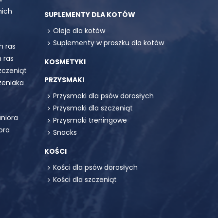
mich
SUPLEMENTY DLA KOTÓW
Oleje dla kotów
Suplementy w proszku dla kotów
h ras
 ras
KOSMETYKI
zczeniąt
PRZYSMAKI
zeniaka
Przysmaki dla psów dorosłych
Przysmaki dla szczeniąt
uniora
Przysmaki treningowe
ora
Snacks
KOŚCI
Kości dla psów dorosłych
Kości dla szczeniąt