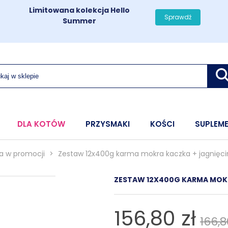
Limitowana kolekcja Hello
Sprawdź
Summer
DLA KOTÓW
PRZYSMAKI
KOŚCI
SUPLEM
a w promocji
>
Zestaw 12x400g karma mokra kaczka + jagnięci
ZESTAW 12X400G KARMA MOKR
156,80 zł
166,8