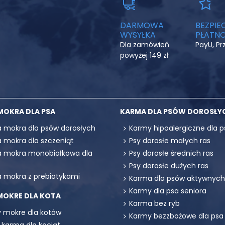
DARMOWA
BEZPIE
WYSYŁKA
PŁATNO
Dla zamówień
PayU, P
powyżej 149 zł
MOKRA DLA PSA
KARMA DLA PSÓW DOROSŁY
 mokra dla psów dorosłych
Karmy hipoalergiczne dla p
 mokra dla szczeniąt
Psy dorosłe małych ras
 mokra monobiałkowa dla
Psy dorosłe średnich ras
Psy dorosłe dużych ras
 mokra z prebiotykami
Karma dla psów aktywnych
Karmy dla psa seniora
MOKRE DLA KOTA
Karma bez ryb
 mokre dla kotów
Karmy bezzbożowe dla psa