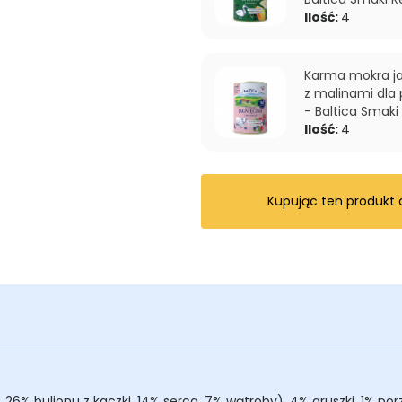
Ilość:
4
Karma mokra ja
z malinami dla
- Baltica Smak
Ilość:
4
Kupując ten produkt
% bulionu z kaczki, 14% serca, 7% wątroby), 4% gruszki, 1% porz