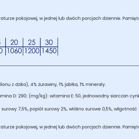
turze pokojowej, w jednej lub dwóch porcjach dziennie. Pamięta
nu z dzika), 4% żurawiny, 1% jabłka, 1% minerały.
amina D: 290; (mg/kg): witamina E: 50, jednowodny siarczan cynk
z surowy 7,5%, popiół surowy 2%, włókno surowe 0,5%, wilgotność 
turze pokojowej, w jednej lub dwóch porcjach dziennie. Pamięta