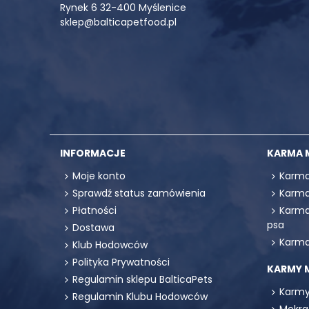
Rynek 6 32-400 Myślenice
sklep@balticapetfood.pl
INFORMACJE
KARMA 
Moje konto
Karma
Sprawdź status zamówienia
Karma
Płatności
Karma
psa
Dostawa
Karma
Klub Hodowców
Polityka Prywatności
KARMY 
Regulamin sklepu BalticaPets
Karmy
Regulamin Klubu Hodowców