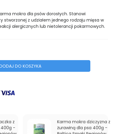
arma mokra dla psów dorosłych. Stanowi
y stworzonej z udziałem jednego rodzaju mięsa w
eakcji alergicznych lub nietolerancji pokarmowych.
DODAJ DO KOSZYKA
aczka z
Karma mokra dziczyzna z
a 400g -
żurawiną dla psa 400g -
Regionów
Baltica Smaki Regionów