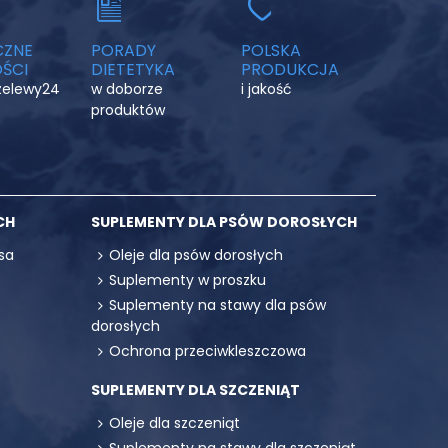
CZNE
PORADY
POLSKA
ŚCI
DIETETYKA
PRODUKCJA
rzelewy24
w doborze
i jakość
produktów
CH
SUPLEMENTY DLA PSÓW DOROSŁYCH
sa
Oleje dla psów dorosłych
Suplementy w proszku
Suplementy na stawy dla psów
dorosłych
Ochrona przeciwkleszczowa
SUPLEMENTY DLA SZCZENIĄT
Oleje dla szczeniąt