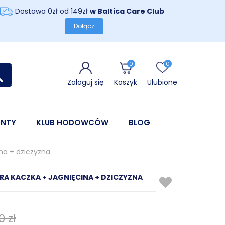
Dostawa 0zł od 149zł
w Baltica Care Club
Dołącz
0
0
Zaloguj się
Koszyk
Ulubione
ENTY
KLUB HODOWCÓW
BLOG
na + dziczyzna
A KACZKA + JAGNIĘCINA + DZICZYZNA
0 zł