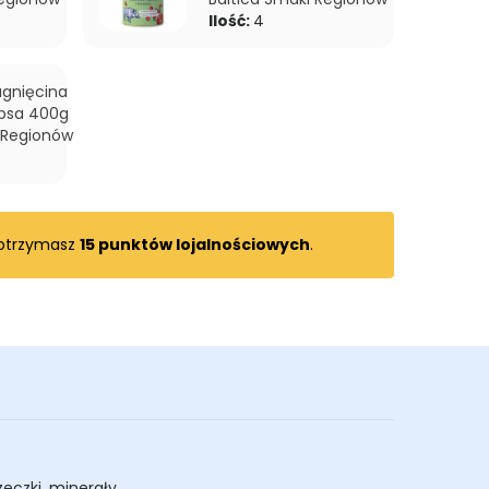
Ilość:
4
gnięcina
 psa 400g
i Regionów
 otrzymasz
15
punktów lojalnościowych
.
eczki, minerały.