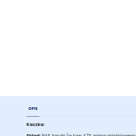
OPIS
Kaczka:
Skład:
94% kaczki (w tym 47% mięsa mięśniowego, 26