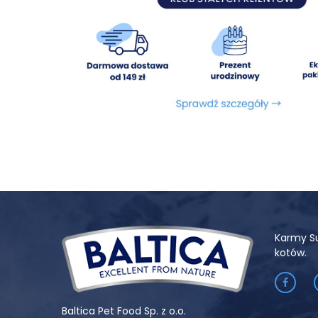
Karmy S
kotów.
Baltica Pet Food Sp. z o.o.