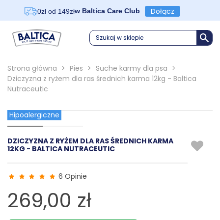
Dołącz
w Baltica Care Club
0zł od 149zł
Szukaj w sklepie
Strona główna
>
Pies
>
Suche karmy dla psa
>
Dziczyzna z ryżem dla ras średnich karma 12kg - Baltica
Nutraceutic
Hipoalergiczne
DZICZYZNA Z RYŻEM DLA RAS ŚREDNICH KARMA
12KG - BALTICA NUTRACEUTIC
6 Opinie
269,00 zł