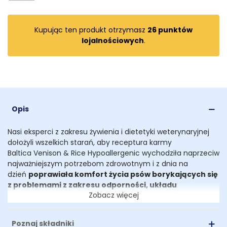
Kupując ten produkt otrzymasz
26
punktów
lojalnościowych
.
Opis
Nasi eksperci z zakresu żywienia i dietetyki weterynaryjnej
dołożyli wszelkich starań, aby receptura karmy
Baltica Venison & Rice Hypoallergenic wychodziła naprzeciw
najważniejszym potrzebom zdrowotnym i z dnia na
dzień
poprawiała komfort życia psów borykających się
z problemami z zakresu odporności, układu
Zobacz więcej
pokarmowego czy utrzymania prawidłowej masy
ciała.
Poznaj składniki
Venison & Rice Hypoallergenic zawiera: