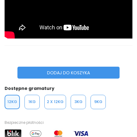
DODAJ DO KOSZYKA
Dostępne gramatury
12KG
1KG
2 X 12KG
3KG
9KG
Bezpieczne płatności