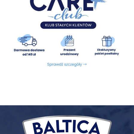
Wykluczone potencjalne alergeny:
białka i tłuszcze
zwierzęce inne niż dziczyzna i tłuszcz wieprzowy (w tym
kurczak i hydrolizaty białkowe), gluten, chemiczne
konserwanty, soja, groch (w tym zielony groszek) oraz inne
rośliny strączkowe silnie wzdymające
Energia:
3600 kcal/ 1000g
Składniki analityczne:
Białko surowe 28%, Tłuszcz surowy
15%, Włókno surowe 3,5%, Popiół surowy 9%, Wapń (Ca) 1,7%,
Fosfor (P) 1,4%
Dodatki dietetyczne/kg:
witamina A 14 000 j.m., witamina
D3 1000 j.m, żelazo (siarczan żelaza) 36 mg/kg, cynk
(jednowodny siarczan cynku) 36 mg/kg, miedź
(pentahydrat siarczanu miedzi) 10 mg/kg mangan (tlenek
manganu) 5mg/kg, jod (bezwodny jodan wapnia) 1,2
mg/kg, selen (selenin sodu) 0,1 mg/kg.
Dodatki technologiczne/kg:
witamina C 40 mg,
witamina E 100 mg, ekstrakt tokoferoli z oleji roślinnych.