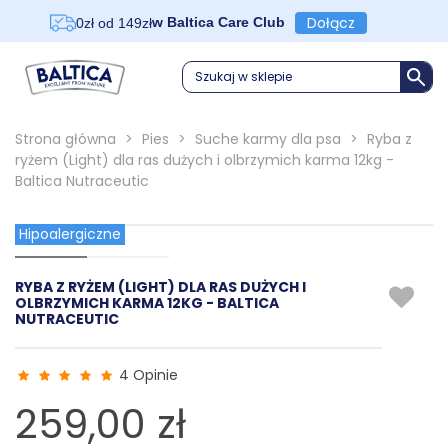
Dołącz
w Baltica Care Club
0zł od 149zł
Szukaj w sklepie
Strona główna
>
Pies
>
Suche karmy dla psa
>
Ryba z
ryżem (Light) dla ras dużych i olbrzymich karma 12kg -
Baltica Nutraceutic
Hipoalergiczne
RYBA Z RYŻEM (LIGHT) DLA RAS DUŻYCH I
OLBRZYMICH KARMA 12KG - BALTICA
NUTRACEUTIC
4 Opinie
259,00 zł