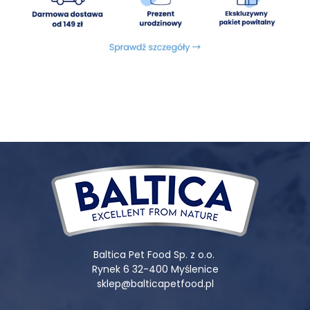
Składniki analityczne:
Białko surowe 22%, Tłuszcz surowy
7%, Włókno surowe 4,5%, Popiół 7%, Wilgotność 10%, Wapń
1,7%, Fosfor 1,4%
Dodatki dietetyczne/kg:
witamina A -14 000 j.m.,
witamina D3-1000 j.m, żelazo (siarczan żelaza) - 36 mg/kg,
cynk (jednowodny siarczan cynku) - 36 mg/kg, miedź
(pentahydrat siarczanu miedzi) - 10 mg/kg mangan
(tlenek manganu) - 5 mg/kg, jod (bezwodny jodan
wapnia) - 1,2 mg/kg, selen (selenin sodu) - 0,1 mg/kg,
Dodatki technologiczne/kg:
witamina C - 40 mg,
witamina E -100 mg, ekstrakt tokoferoli z olei roślinnych.
PROPOZYCJA KARMIENIA:
Baltica Pet Food Sp. z o.o.
Rynek 6 32-400 Myślenice
sklep@balticapetfood.pl
Zawsze zapewnij psu dostęp do świeżej, chłodnej wody.