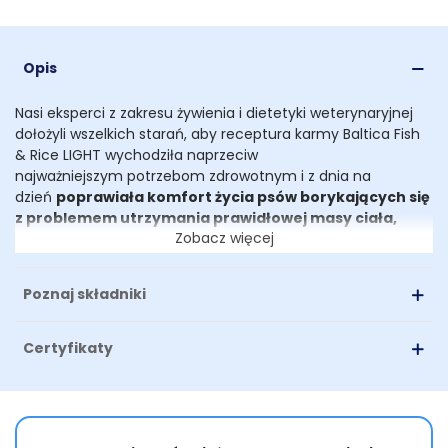
Opis
Nasi eksperci z zakresu żywienia i dietetyki weterynaryjnej
dołożyli wszelkich starań, aby receptura karmy Baltica Fish
& Rice LIGHT wychodziła naprzeciw
najważniejszym potrzebom zdrowotnym i z dnia na
dzień
poprawiała komfort życia psów borykających się
z problemem
utrzymania prawidłowej masy ciała,
Zobacz więcej
niską odpornością czy zaburzeniami ze strony układu
pokarmowego.
Poznaj składniki
Niskotłuszczowa karma Fish & Rice LIGHT zawiera:
- jedno hipoalergiczne źródło mięsa z dzikich ryb
Certyfikaty
oceanicznych
- obniżoną zawartości tłuszczu i białka
- lekkostrawny, bezglutenowy ryż
- wyselekcjonowane warzywa i owoce od polskich,
lokalnych dostawców