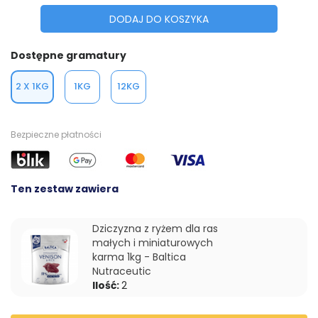
DODAJ DO KOSZYKA
Dostępne gramatury
2 X 1KG
1KG
12KG
Bezpieczne płatności
Ten zestaw zawiera
Dziczyzna z ryżem dla ras
małych i miniaturowych
karma 1kg - Baltica
Nutraceutic
Ilość:
2