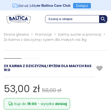
Dołącz
w Baltica Care Club
0zł od 149zł
Szukaj w sklepie
Strona główna
>
Promocje
>
Karmy suche w promocji
>
2x Karma z dziczyzną i ryżem dla małych ras 1kg
2X KARMA Z DZICZYZNĄ I RYŻEM DLA MAŁYCH RAS
1KG
53,00 zł
58,00 zł
Kup do
15:00
- wysyłka
dzisiaj