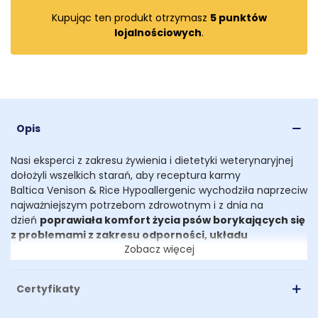
Kupując ten produkt otrzymasz
5
punktów
lojalnościowych
.
Opis
Nasi eksperci z zakresu żywienia i dietetyki weterynaryjnej
dołożyli wszelkich starań, aby receptura karmy
Baltica Venison & Rice Hypoallergenic wychodziła naprzeciw
najważniejszym potrzebom zdrowotnym i z dnia na
dzień
poprawiała komfort życia psów borykających się
z problemami z zakresu odporności, układu
Zobacz więcej
pokarmowego czy utrzymania prawidłowej masy
ciała.
Certyfikaty
Venison & Rice Hypoallergenic zawiera:
- jedno hipoalergiczne źródło mięsa z dziczyzny