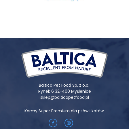
oraz zioła wchodzące w skład karmy zostały dostarczone
przez lokalnych rolników.
Skład:
49% kaczka i tłuszcz zwierzęcy (w tym: 38% suszona
kaczka, 9% tłuszcz wieprzowy, 2% olej z łososia), 25%
warzywa (batat, ziemniak, pietruszka), 12,5% owoce
(gruszka 5%, porzeczka, malina), pulpa buraczana,
hydrolizat wieprzowy, drożdże piwne, skrobia ziemniaczana,
minerały, zioła (ostropest plamisty, mięta, koper włoski),
kompleks wspierający stawy (MSM (0,05%), siarczan
glukozaminy (0,03%), siarczan chondroityny (0,015%)),
tauryna (0,05%), kompleks omega 3 i 6, MOS
(mannanooligosacharydy), FOS (fruktooligosacharydy).
Składniki analityczne:
Białko surowe 27%, Tłuszcz surowy
Baltica Pet Food Sp. z o.o.
16%, Włókno surowe 3,5%, Popiół surowy 8%, Wapń (Ca)
Rynek 6 32-400 Myślenice
1,7%, Fosfor (P) 1,4%
sklep@balticapetfood.pl
Energia metaboliczna:
3694 kcal/kg
Karmy Super Premium dla psów i kotów.
Dodatki dietetyczne/kg:
witamina A (3a672a) 18000 j.m.,
witamina D3 (3a671) 1200 j.m., witamina E (3a700) 100 mg,