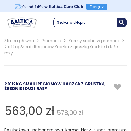
Dołącz
w Baltica Care Club
0zł od 149zł
Szukaj w sklepie
Strona główna
>
Promocje
>
Karmy suche w promocji
>
2 x 12kg Smaki Regionów Kaczka z gruszką średnie i duże
rasy
2 X 12KG SMAKI REGIONÓW KACZKA Z GRUSZKĄ
ŚREDNIE I DUŻE RASY
563,00 zł
578,00 zł
Bezzbożowa, pełnoporcjowa karma klasy super premium