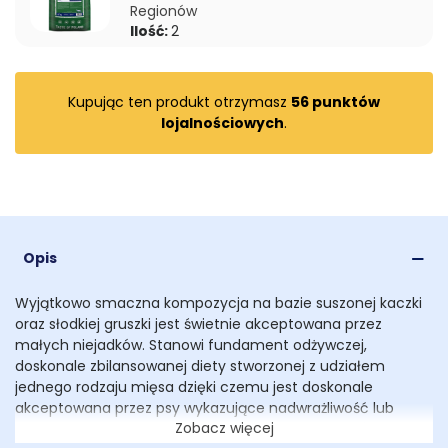
Regionów
Ilość:
2
Kupując ten produkt otrzymasz
56
punktów
lojalnościowych
.
Opis
Wyjątkowo smaczna kompozycja na bazie suszonej kaczki
oraz słodkiej gruszki jest świetnie akceptowana przez
małych niejadków. Stanowi fundament odżywczej,
doskonale zbilansowanej diety stworzonej z udziałem
jednego rodzaju mięsa dzięki czemu jest doskonale
akceptowana przez psy wykazujące nadwrażliwość lub
Zobacz więcej
alergię na pokarmy zawierające w składzie kilka źródeł