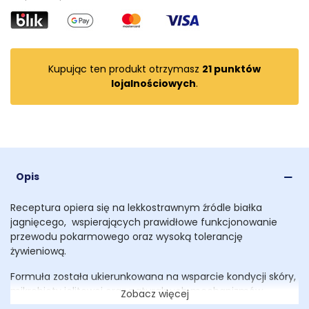
Kupując ten produkt otrzymasz
21
punktów
lojalnościowych
.
Opis
Receptura opiera się na lekkostrawnym źródle białka
jagnięcego, wspierających prawidłowe funkcjonowanie
przewodu pokarmowego oraz wysoką tolerancję
żywieniową.
Formuła została ukierunkowana na wsparcie kondycji skóry,
mikrobioty jelitowej oraz naturalnych mechanizmów
Zobacz więcej
obronnych organizmu. Olej z ogórecznika (źródło kwasu