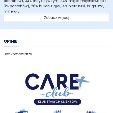
podrobów), 34% indyka (w tym: 24% mięsa mięśniowego i
9% podrobów), 26% bulion z gęsi, 4% pietruszki, 1% gruszki,
minerały.
Zobacz więcej
Dodatki dietetyczne (jm/kg):
witamina A: 2670,
witamina D: 290; (mg/kg): witamina E: 50, Cynk
(jednowodny siarczan cynku): 42, Mangan (monohydrat):
1,5, Miedź (siarczan miedzi): 1,3, Jod (jodan wapnia): 0,83
OPINIE
Składniki analityczne:
białko surowe 10,6%, tłuszcz surowy
8%, wilgotność 77%, popiół surowy 1,4%, włókno surowe 0,5%,
Bez komentarzy
wapń 0,3%, fosfor 0,2%
Energia metaboliczna:
113,85 kcal/100g
Wieprzowina:
S
kład:
94% wieprzowiny (w tym: 68% mięsa mięśniowego
wieprzowego i podrobów, 26% bulionu wieprzowego), 4%
jabłka, 1% selera, minerały.
Dodatki dietetyczne (jm/kg):
witamina A: 2670,