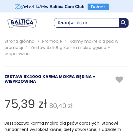
Dołącz
w Baltica Care Club
0zł od 149zł
Szukaj w sklepie
Strona główna
>
Promocje
>
Karmy mokre dla psa w
promocji
>
Zestaw 6x400g karma mokra gęsina +
wieprzowina
ZESTAW 6X400G KARMA MOKRA GĘSINA +
WIEPRZOWINA
75,39 zł
80,40 zł
Bezzbożowa karma mokra dla psów dorosłych. Stanowi
fundament wysokostrawnej diety stworzonej z udziałem