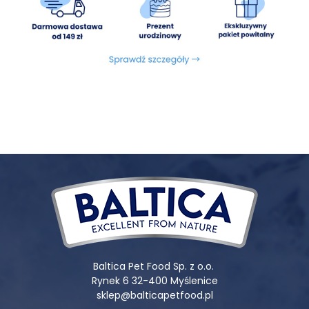
witamina D: 290; (mg/kg): witamina E: 50, Cynk
(jednowodny siarczan cynku): 42, Mangan (monohydrat):
1,5, Miedź (siarczan miedzi): 1,3, Jod (jodan wapnia): 0,83
Składniki analityczne:
białko surowe 10,8%, tłuszcz surowy
7,8%, wilgotność 78%, popiół surowy 1,4%, włókno surowe
0,5%, wapń 0,3%, fosfor 0,2%
Energia metaboliczna:
109,35 kcal/100g
Baltica Pet Food Sp. z o.o.
Rynek 6 32-400 Myślenice
sklep@balticapetfood.pl