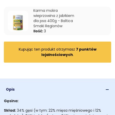
Karma mokra
wieprzowina z jabłkiem
dla psa 400g - Baltica
Smaki Regionów
Ilość:
3
Kupując ten produkt otrzymasz
7
punktów
lojalnościowych
.
Opis
Gęsina:
Skład:
34% gęsi (w tym: 22% mięsa mięśniowego i 12%