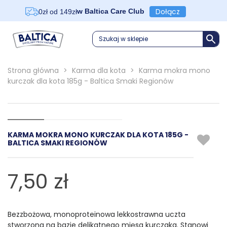
Dołącz
w Baltica Care Club
0zł od 149zł
Szukaj w sklepie
Strona główna
>
Karma dla kota
>
Karma mokra mono
kurczak dla kota 185g - Baltica Smaki Regionów
KARMA MOKRA MONO KURCZAK DLA KOTA 185G -
BALTICA SMAKI REGIONÓW
7,50 zł
Bezzbożowa, monoproteinowa lekkostrawna uczta
stworzona na bazie delikatnego mięsa kurczaka. Stanowi