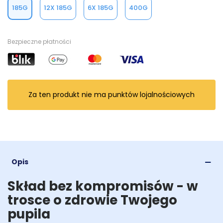
185G
12X 185G
6X 185G
400G
Bezpieczne płatności
Za ten produkt nie ma punktów lojalnościowych
Opis
Skład bez kompromisów - w
trosce o zdrowie Twojego
pupila