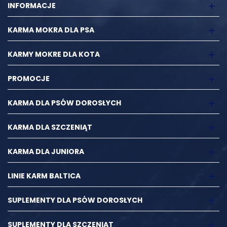
INFORMACJE
tauryna (3a370): 2500; (µg/kg): biotyna (3a880): 325.
Składniki analityczne:
Białkowe surowe 11,5%, tłuszcz
KARMA MOKRA DLA PSA
surowy 6,9% (26% w suchej masie), wilgotność 74,2%,
popiół surowy 2,5%, węglowodany 3,4%, włókno surowe 1,5%,
KARMY MOKRE DLA KOTA
wapń 0,23%, fosfor 0,16%
PROMOCJE
Energia metaboliczna:
110,8 kcal / 100g
KARMA DLA PSÓW DOROSŁYCH
KARMA DLA SZCZENIĄT
KARMA DLA JUNIORA
LINIE KARM BALTICA
SUPLEMENTY DLA PSÓW DOROSŁYCH
SUPLEMENTY DLA SZCZENIĄT