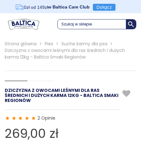
Dołącz
w Baltica Care Club
0zł od 149zł
Szukaj w sklepie
Strona główna
>
Pies
>
Suche karmy dla psa
>
Dziczyzna z owocami leśnymi dla ras średnich i dużych
karma 12kg - Baltica Smaki Regionów
DZICZYZNA Z OWOCAMI LEŚNYMI DLA RAS
ŚREDNICH I DUŻYCH KARMA 12KG - BALTICA SMAKI
REGIONÓW
2 Opinie
269,00 zł