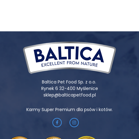
j.m., witamina D3 (3a671) 1500 j.m., witamina E 500 mg,
biotyna 100 μg, żelazo (siarczan żelaza (ii), monohydrat;
3b103) 10 mg, jod (bezwodny jodan wapnia; 3b202) 150 μg,
miedź (siarczan miedzi, pentahydrat; E4) 1,25 mg, mangan
(siarczan manganawy, monohydrat; 3b503) 0,85 mg, cynk
(siarczan cynku, jednowodny; 3b605) 9 mg, selen (selenin
sodu; E8) 100 μg.
Dodatki technologiczne:
witamina C 40 mg, witamina E
100 mg, ekstrakt tokoferoli z olei roślinnych.
PROPOZYCJA KARMIENIA
Baltica Pet Food Sp. z o.o.
Rynek 6 32-400 Myślenice
sklep@balticapetfood.pl
Zawsze zapewnij psu dostęp do świeżej, chłodnej wody.
Karmy Super Premium dla psów i kotów.