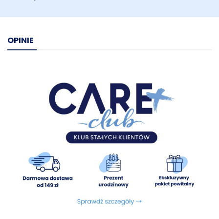
- sztucznych konserwantów,
- emulgatorów,
- wzmacniaczy smaku.
OPINIE
Skład:
49% dziczyzna, wieprzowina i tłuszcz wieprzowy (w
tym: 20 % suszona dziczyzna, 19% suszona wieprzowina, 10%
tłuszcz wieprzowy), 25% warzywa (batat, pietruszka (natka i
korzeń)), 12,5% owoce (jabłko, malina, jagoda 2%, owoc
dzikiej róży 2%), pulpa buraczana, drożdże piwne, skrobia
ziemniaczana, minerały, zioła (ostropest plamisty, mięta,
koper włoski), kompleks wspierający stawy (MSM (0,05%),
siarczan glukozaminy (0,03%), siarczan chondroityny
(0,015%)), kompleks omega 3 i 6, MOS
(mannanooligosacharydy), FOS (fruktooligosacharydy).
Energia metaboliczna:
3568 kcal/kg.
Składniki analityczne:
Białko surowe 26%, Tłuszcz surowy
14%, Włókno surowe 3,5%, Popiół 8,9%, Wilgotność 10%, Wapń
1,7%, Fosfor 1,4%.
Dodatki dietetyczne / kg:
witamina A (3a672a) 18000