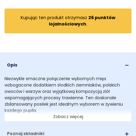
Kupując ten produkt otrzymasz
26
punktów
lojalnościowych
.
Opis
Niezwykle smaczne połączenie wybornych mięs
wzbogacone dodatkiem słodkich ziemniaków, polskich
owoców i warzyw oraz wyjątkową kompozycją ziół
wspomagających procesy trawienne. Ten doskonale
zbilansowany posiłek jest idealnym wyborem w żywieniu
każdego pupila.
Zobacz więcej
Karma nie zawiera:
- zbóż i glutenu,
Poznaj składniki
- sztucznych barwników,