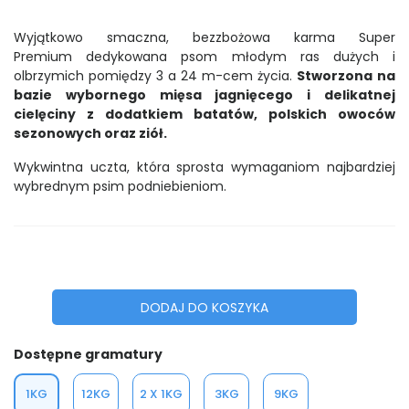
Wyjątkowo smaczna, bezzbożowa karma Super
Premium
dedykowana psom młodym
ras dużych i
olbrzymich
pomiędzy 3 a 24 m-cem życia.
S
tworzona
na
bazie wybornego mięsa jagnięcego i delikatnej
cielęciny z dodatkiem batatów,
polskich owoców
sezonowych oraz ziół.
Wykwintna uczta, która sprosta wymaganiom najbardziej
wybrednym psim podniebieniom.
DODAJ DO KOSZYKA
Dostępne gramatury
1KG
12KG
2 X 1KG
3KG
9KG