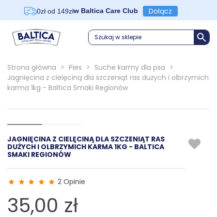
Dołącz
w Baltica Care Club
0zł od 149zł
Szukaj w sklepie
Strona główna
>
Pies
>
Suche karmy dla psa
>
Jagnięcina z cielęciną dla szczeniąt ras dużych i olbrzymich
karma 1kg - Baltica Smaki Regionów
JAGNIĘCINA Z CIELĘCINĄ DLA SZCZENIĄT RAS
DUŻYCH I OLBRZYMICH KARMA 1KG - BALTICA
SMAKI REGIONÓW
2 Opinie
35,00 zł