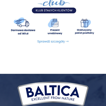
włoski), kompleks wspierający stawy (MSM (0,05%), siarczan
glukozaminy (0,03%), siarczan chondroityny (0,015%)),
kompleks omega 3 i 6, MOS, FOS.
Energia metaboliczna:
3722 kcal/kg
Składniki analityczne:
Białko surowe 28%, Tłuszcz surowy
15%, Włókno surowe 3,5%, Popiół 8%, Wapń 1,2%, Fosfor 1,1%
Dodatki dietetyczne / kg:
witamina A 24000 j.m.,
witamina D3 1700 j.m, żelazo (siarczan żelaza), 88 mg/kg,
cynk (jednowodny siarczan cynku) 100 mg/kg, miedź
(pentahydrat siarczanu miedzi) 20 mg/kg, mangan (tlenek
manganu) 7,5 mg/kg, jod (bezwodny jodan wapnia) 1,8
mg/kg, selen (selenin sodu) 0,15 mg/kg
Dodatki technologiczne:
witamina C 200 mg, witamina E
200 mg, ekstrakt tokoferoli z oleii roślinnych.
PROPOZYCJA KARMIENIA