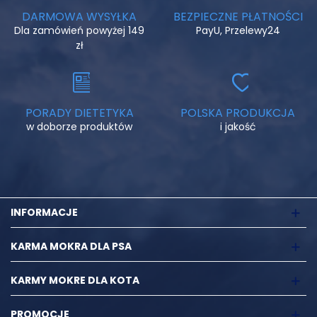
DARMOWA WYSYŁKA
BEZPIECZNE PŁATNOŚCI
Dla zamówień powyżej 149
PayU, Przelewy24
zł
Zawsze zapewnij psu dostęp do świeżej, chłodnej wody.
PORADY DIETETYKA
POLSKA PRODUKCJA
w doborze produktów
i jakość
INFORMACJE
KARMA MOKRA DLA PSA
KARMY MOKRE DLA KOTA
PROMOCJE