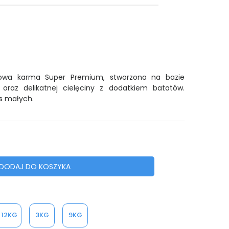
owa karma Super Premium, stworzona na bazie
oraz delikatnej cielęciny z dodatkiem batatów.
s małych.
DODAJ DO KOSZYKA
 12KG
3KG
9KG