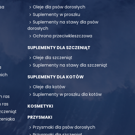
sa
Oleje dla psów dorosłych
Suplementy w proszku
Suplementy na stawy dla psów
dorosłych
Ochrona przeciwkleszczowa
SUPLEMENTY DLA SZCZENIĄT
Oleje dla szczeniąt
Suplementy na stawy dla szczeniąt
a
mich
SUPLEMENTY DLA KOTÓW
Oleje dla kotów
Suplementy w proszku dla kotów
h ras
 ras
KOSMETYKI
zczeniąt
PRZYSMAKI
zeniaka
Przysmaki dla psów dorosłych
Przysmaki dla szczeniąt