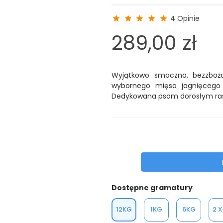
4 Opinie
289,00 zł
Wyjątkowo smaczna, bezzboż
wybornego mięsa jagnięcego 
Dedykowana psom dorosłym ra
Dostępne gramatury
12KG
1KG
6KG
2 X