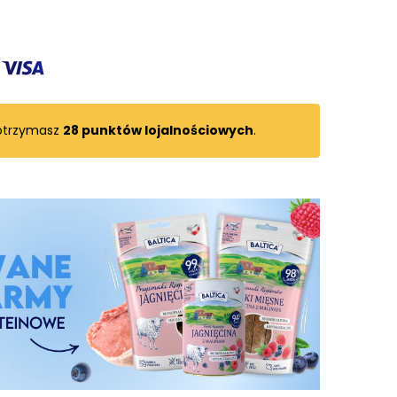
 otrzymasz
28
punktów lojalnościowych
.