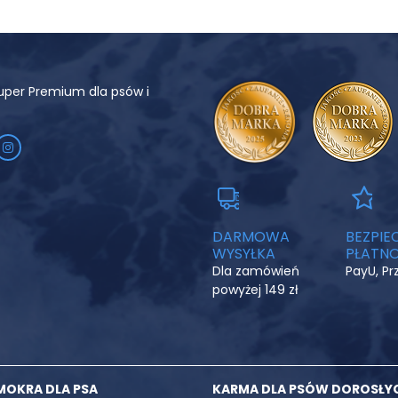
uper Premium dla psów i
DARMOWA
BEZPIE
WYSYŁKA
PŁATNO
Dla zamówień
PayU, P
powyżej 149 zł
MOKRA DLA PSA
KARMA DLA PSÓW DOROSŁY