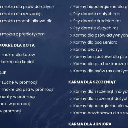
 mokra dla psów dorosłych
Karmy hipoalergiczne dla p
 mokra dla szczeniąt
Psy dorosłe małych ras
 mokra monobiałkowa dla
Psy dorosłe średnich ras
Psy dorosłe dużych ras
 mokra z prebiotykami
Karma dla psów aktywnych
Karmy dla psa seniora
MOKRE DLA KOTA
Karma bez ryb
 mokre dla kotów
Karmy bezzbożowe dla psa
 karma dla kociąt
Karma dla psa bez kurczak
Karmy dla psów ras olbrzy
CJE
KARMA DLA SZCZENIĄT
 suche w promocji
 mokre dla psa w promocji
Karmy dla szczeniąt małyc
menty w promocji
Karmy dla szczeniąt dużych
maki w promocji
Karmy hipoalergiczne dla s
 w promocji
Karma bezzbożowa dla szc
KARMA DLA JUNIORA