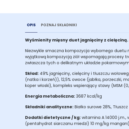
OPIS
POZNAJ SKŁADNIKI
Wyśmienity mięsny duet jagnięciny z cielęciną.
Niezwykle smaczna kompozycja wybornego
duetu 
wyjątkową kompozycją ziół wspomagają procesy tra
zwłaszcza tych o delikatnym układzie pokarmowy
Skład:
49% jagnięciny, cielęciny i tłuszczu wołoweg
(natka i korzeń)), 12,5% owoce (jabłka, porzeczki, m
koper włoski), kompleks wspierający stawy (MSM (0,
Energia metaboliczna:
3687 kcal/kg
Składniki analityczne:
Białko surowe 28%, Tłuszcz 
Dodatki dietetyczne / kg:
witamina A 14000 j.m., 
(pentahydrat siarczanu miedzi) 10 mg/kg mangan(t