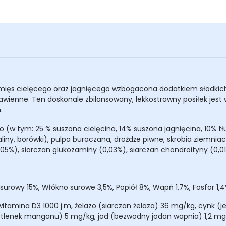
mięs cielęcego oraz jagnięcego
wzbogacona dodatkiem słodkich
wienne. Ten doskonale zbilansowany, lekkostrawny posiłek jest
m.
o (w tym: 25 % suszona cielęcina, 14% suszona jagnięcina, 10% t
aliny, borówki), pulpa buraczana, drożdże piwne, skrobia ziemniac
05%), siarczan glukozaminy (0,03%), siarczan chondroityny (0,0
surowy 15%, Włókno surowe 3,5%, Popiół 8%, Wapń 1,7%, Fosfor 1,
witamina D3 1000 j.m, żelazo (siarczan żelaza) 36 mg/kg, cynk 
lenek manganu) 5 mg/kg, jod (bezwodny jodan wapnia) 1,2 mg/k