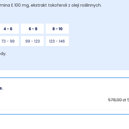
na E 100 mg, ekstrakt tokoferoli z oleji roślinnych.
ody.
e.
578,00 zł