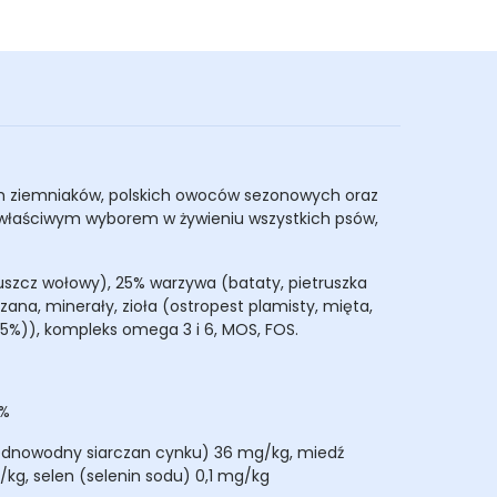
 ziemniaków, polskich owoców sezonowych oraz
 właściwym wyborem w żywieniu wszystkich psów,
łuszcz wołowy), 25% warzywa (bataty, pietruszka
zana, minerały, zioła (ostropest plamisty, mięta,
15%)), kompleks omega 3 i 6, MOS, FOS.
4%
(jednowodny siarczan cynku) 36 mg/kg, miedź
g, selen (selenin sodu) 0,1 mg/kg