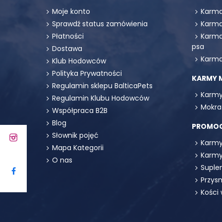
Moje konto
Karma
Sprawdź status zamówienia
Karma
Płatności
Karma
psa
Dostawa
Karma
Klub Hodowców
Polityka Prywatności
KARMY 
Regulamin sklepu BalticaPets
Karmy
Regulamin Klubu Hodowców
Mokra
Współpraca B2B
Blog
PROMO
Słownik pojęć
Karmy
Mapa Kategorii
Karmy
O nas
Suple
Przys
Kości