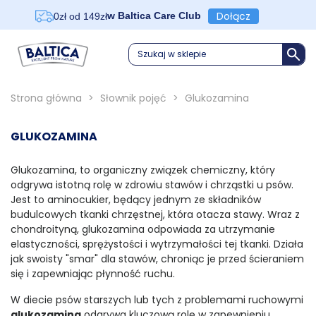
Dołącz
w Baltica Care Club
0zł od 149zł
Szukaj w sklepie
Strona główna
>
Słownik pojęć
>
Glukozamina
GLUKOZAMINA
Glukozamina, to organiczny związek chemiczny, który
odgrywa istotną rolę w zdrowiu stawów i chrząstki u psów.
Jest to aminocukier, będący jednym ze składników
budulcowych tkanki chrzęstnej, która otacza stawy. Wraz z
chondroityną, glukozamina odpowiada za utrzymanie
elastyczności, sprężystości i wytrzymałości tej tkanki. Działa
jak swoisty "smar" dla stawów, chroniąc je przed ścieraniem
się i zapewniając płynność ruchu.
W diecie psów starszych lub tych z problemami ruchowymi
glukozamina
odgrywa kluczową rolę w zapewnieniu