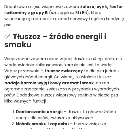
Dodatkowo mięso wieprzowe zawiera
żelazo, cynk, fosfor
i witaminy z grupy B
(szczególnie B1 i B6), które
wspomagają metabolizm, układ nerwowy i ogólną kondycję
psa.
✅
Tłuszcz – źródło energii i
smaku
Wieprzowina zawiera nieco więcej tłuszczu niż np. drób, ale
w odpowiednio zbilansowanej karmie nie jest to wadą.
Wręcz przeciwnie –
tłuszcz zwierzęcy
to dla psa jedno z
głównych źródeł energii. Co więcej, to właśnie tłuszcz
nadaje karmie wyjątkowy aromat i smak
, co ma
ogromne znaczenie, zwłaszcza w przypadku wybrednych
psów. Dodatkowo tłuszcz wieprzowy spełnia w diecie psa
kilka ważnych funkcji:
Dostarczanie energii
– tłuszcz to główne źródło
energii dla psów, zwłaszcza aktywnych.
Nośnik smaku i zapachu
– tłuszcz zwiększa