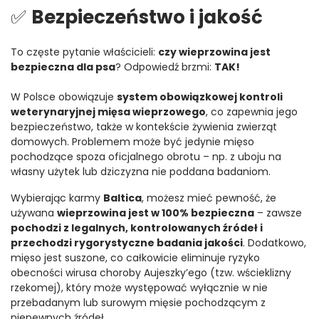
✅
Bezpieczeństwo i jakość
To częste pytanie właścicieli:
czy wieprzowina jest
bezpieczna dla psa
? Odpowiedź brzmi:
TAK!
W Polsce obowiązuje
system obowiązkowej kontroli
weterynaryjnej mięsa wieprzowego
, co zapewnia jego
bezpieczeństwo, także w kontekście żywienia zwierząt
domowych. Problemem może być jedynie mięso
pochodzące spoza oficjalnego obrotu – np. z uboju na
własny użytek lub dziczyzna nie poddana badaniom.
Wybierając karmy
Baltica
, możesz mieć pewność, że
używana
wieprzowina jest w 100% bezpieczna
– zawsze
pochodzi z legalnych, kontrolowanych źródeł i
przechodzi rygorystyczne badania jakości
. Dodatkowo,
mięso jest suszone, co całkowicie eliminuje ryzyko
obecności wirusa choroby Aujeszky’ego (tzw. wścieklizny
rzekomej), który może występować wyłącznie w nie
przebadanym lub surowym mięsie pochodzącym z
niepewnych źródeł.