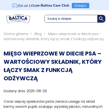
Dołącz
w Baltica Care Club
0zł od 149zł
Szukaj w sklepie
Strona główna
>
Blog
>
Mięso wieprzowe w diecie psa –
wartościowy składnik, który łączy smak z funkcją odżywczą
MIĘSO WIEPRZOWE W DIECIE PSA –
WARTOŚCIOWY SKŁADNIK, KTÓRY
ŁĄCZY SMAK Z FUNKCJĄ
ODŻYWCZĄ
Dodany dnia
2025-08-20
Coraz więcej opiekunów psów zwraca uwagę na skład
karmy swoich pupili, szukając wysokiej jakości, naturalnych