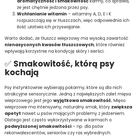
aromatyczność i smakowitość
karmy, co sprawia,
że jest chętnie jedzona przez psy.
Wchłanianie witamin
– witaminy A, D, E i K
rozpuszczają się w tłuszczach, więc odpowiednia ich
ilość ułatwia ich przyswajanie.
Warto dodać, że tłuszcz wieprzowy ma wysoką zawartość
nienasyconych kwasów tłuszczowych
, które również
wpływają korzystnie na kondycję skóry i sierści.
✅
Smakowitość, którą psy
kochają
Psy instynktownie wybierają pokarmy, które są dla nich
atrakcyjne sensorycznie. Jedną z największych zalet mięsa
wieprzowego jest jego
wyjątkowa smakowitość.
Mięso
wieprzowe ma intensywny, naturalny smak, który
zwiększa
apetyt
nawet u psów mających problemy z jedzeniem.
Dlatego jest często wykorzystywane w karmach o
podwyższonej smakowitości
– np. dla psów
rekonwalescentów, seniorów czy ras wybrednych.